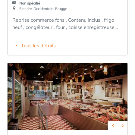
Non spécifié
Flandre-Occidentale, Brugge
Reprise commerce fons . Contenu inclus , frigo
neuf , congélateur , four , caisse enregistreuse
neuve , bar à salade...... DANS LE LOYER inclus
BOUTIQUE 70 m atelier 85 m,ET APPARTEMENT
Tous les détails
5 chambres , séjour 60 m , cuisine ouverte (
neuve ) salle de bain rénovée , terrasse sur le toit
60 m Prix négociable sur visite . 0468162232
Previous
Next