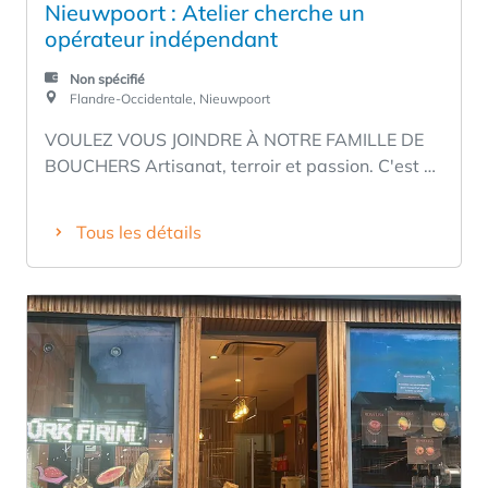
Nieuwpoort : Atelier cherche un
opérateur indépendant
Non spécifié
Flandre-Occidentale, Nieuwpoort
VOULEZ VOUS JOINDRE À NOTRE FAMILLE DE
BOUCHERS Artisanat, terroir et passion. C'est ce
que nous représentons et nos clients le
ressentent chaque jour. Nos ateliers démontrent
Tous les détails
encore et encore que l'artisanat fonctionne, que
la confiance grandit et que la qualité gagne
toujours. Aujourd'hui, nous recherchons un
opérateur indépendant pour notre atelier de
Nieuwpoort. Faites partie de notre réseau de
franchise où la qualité et le service sont
essentiels. Non seulement dans le produit, mais
aussi dans l'expérience, l'équilibre entre vie
professionnelle et vie privée et un solide
rendement financier. Le résultat ? Un magasin