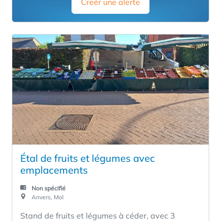
Creér une alerte
conquérir de nouveaux marchés et de contribuer
à accélérer la croissance de l’entreprise. Nous ne
recherchons pas un investisseur classique.
L’esprit d’entreprise, le dynamisme commercial,
l’engagement et une vision à long terme priment
sur un apport en capital important. Le partenaire
idéal est une personne qui aime s’impliquer dans
l’entreprise, qui sait repérer les opportunités et
qui a l’ambition de développer davantage
l’entreprise. L'engagement est négociable et ne
doit pas nécessairement prendre la forme d'une
activité à temps plein. Les candidats souhaitant
combiner cette activité avec une entreprise ou
Étal de fruits et légumes avec
une activité professionnelle existante sont
emplacements
également éligibles, à condition qu'ils souhaitent
assumer un rôle commercial actif et contribuer à
Non spécifié
Anvers, Mol
la croissance de l'entreprise. En fonction des
souhaits du candidat, différents scénarios
Stand de fruits et légumes à céder, avec 3