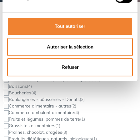
Créez une recherche
Alerte Ventreprise
ici
Tout autoriser
Secteur
Autoriser la sélection
Commerce alimentaire
Refuser
Activités
Alimentation générale, magasin de quartier
(4)
Boissons
(4)
Boucheries
(4)
Boulangeries - pâtisseries - Donuts
(3)
Commerce alimentaire - autres
(2)
Commerce ambulant alimentaire
(4)
Fruits et légumes, pommes de terre
(1)
Grossistes alimentaires
(1)
Pralines, chocolat, dragées
(3)
Produits diététiques, naturels, biologiques
(1)