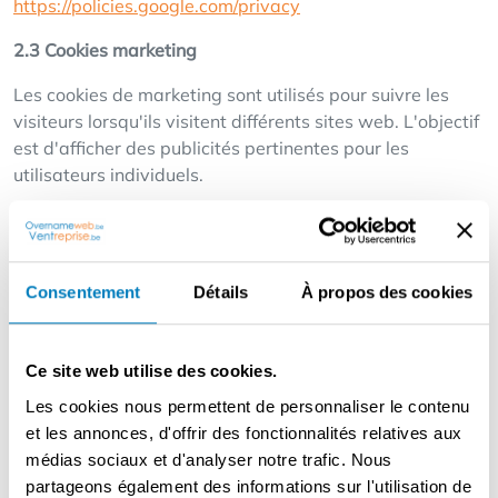
https://policies.google.com/privacy
2.3 Cookies marketing
Les cookies de marketing sont utilisés pour suivre les
visiteurs lorsqu'ils visitent différents sites web. L'objectif
est d'afficher des publicités pertinentes pour les
utilisateurs individuels.
Nous utilisons :
Google Ads
Consentement
Détails
À propos des cookies
Ces cookies peuvent être utilisés pour :
personnaliser les annonces
Ce site web utilise des cookies.
mesurer les campagnes publicitaires
appliquer le remarketing
Les cookies nous permettent de personnaliser le contenu
et les annonces, d'offrir des fonctionnalités relatives aux
Plus d'informations :
médias sociaux et d'analyser notre trafic. Nous
https://policies.google.com/technologies/ads
partageons également des informations sur l'utilisation de