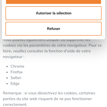
Via notre site web
Autoriser la sélection
Vous pouvez modifier vos préférences via les
paramètres des cookies sur notre site web.
Refuser
Via votre navigateur
Vous pouvez également bloquer ou supprimer les
cookies via les paramètres de votre navigateur. Pour ce
faire, veuillez consulter la fonction d'aide de votre
navigateur :
Chrome
Firefox
Safari
Edge
Remarque : si vous désactivez les cookies, certaines
parties du site web risquent de ne pas fonctionner
correctement.