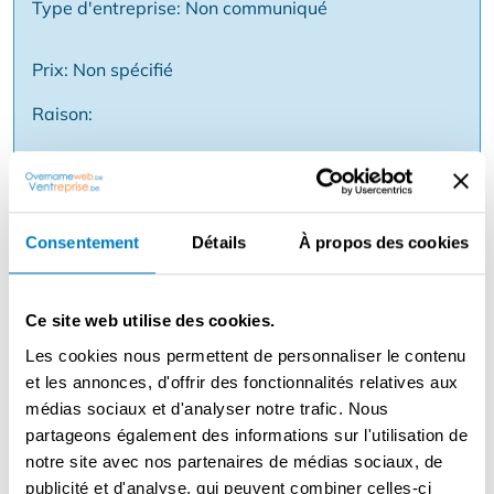
Type d'entreprise: Non communiqué
Prix: Non spécifié
Raison:
Description
Boucherie entièrement finie et équipée avec des stands
Consentement
Détails
À propos des cookies
fixes sur 5 marchés par semaine en Flandre Orientale
Inclus : Chariot de supermarché Wigwam 10 mètres -
entièrement équipé, réfrigéré, comptoirs, armoires,
Ce site web utilise des cookies.
éclairage, etc. Tracteur MAN TGM 12.280 -
Les cookies nous permettent de personnaliser le contenu
techniquement en ordre et réglé pour cette combinaison
et les annonces, d'offrir des fonctionnalités relatives aux
Tous les équipements et accessoires utilisés
médias sociaux et d'analyser notre trafic. Nous
quotidiennement Chiffre d'affaires attrayant et clients
partageons également des informations sur l'utilisation de
réguliers existants sur les marchés (détails uniquement
notre site avec nos partenaires de médias sociaux, de
lors d'une discussion sérieuse) Idéal pour : boucher /
publicité et d'analyse, qui peuvent combiner celles-ci