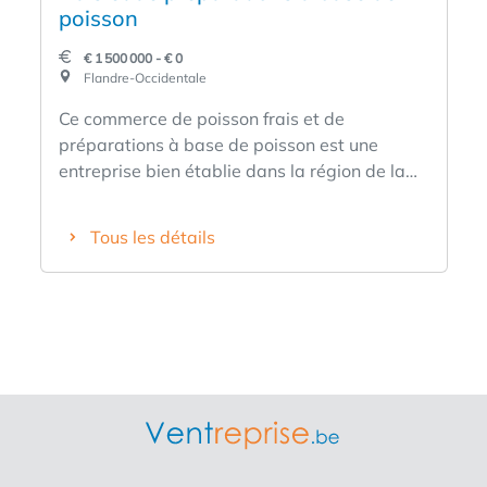
poisson
€ 1 500 000 - € 0
Flandre-Occidentale
Ce commerce de poisson frais et de
préparations à base de poisson est une
entreprise bien établie dans la région de la
Flandre occidentale. L'entreprise, avec son
chiffre d'affaires éprouvé et son infrastructure
Tous les détails
moderne en termes de flotte de véhicules et
d'atelier, est idéale pour un couple. Les
gérants actuels sont actifs dans ce secteur
depuis 30 ans et sont disposés à guider et à
former les acheteurs, si nécessaire.
Caractéristiques + Achat direct à la criée
belge + Produits de haute qualité + Valeur
établie + Très bonne réputation + Formation
garantie + Vous souhaitez augmenter votre
part de marché en Flandre occidentale ou