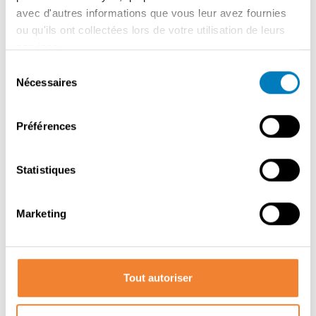
boucher désireux de s'agrandir sans investissement
avec d'autres informations que vous leur avez fournies
lourd phase duo / couple désireux de poursuivre un
ou qu'ils ont collectées lors de votre utilisation de leurs
concept bien géré entrepreneur à la recherche d'une
services.
installation entièrement finie immédiatement Prix
Sélection
d'acquisition sur demande
Nécessaires
du
consentement
Préférences
Contacter le vendeur
Statistiques
PARTAGER CETTE ANNONCE
Marketing
Tout autoriser