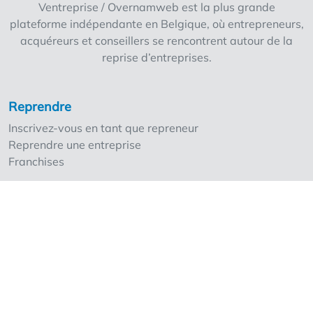
Ventreprise / Overnamweb est la plus grande
vous y étendre ? + Produits de haute qualité +
plateforme indépendante en Belgique, où entrepreneurs,
Valeur établie + Très bonne réputation +
acquéreurs et conseillers se rencontrent autour de la
Formation garantie + Vous souhaitez
reprise d’entreprises.
augmenter votre part de marché en Flandre
occidentale ou vous y développer ? Cette
reprise est une excellente opportunité !
Reprendre
Commerce à reprendre pour des raisons de
Inscrivez-vous en tant que repreneur
santé. Possibilité d'acheter le bâtiment
Reprendre une entreprise
#slimondernemen #marketshandel #freshfish
Franchises
#ambulanttrade #businesses for sale
Céder une entreprise
Inscrivez-vous en tant que cédant
Nos points forts
Les tarifs
Ventreprise et les professionnels