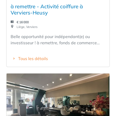
à remettre - Activité coiffure à
Verviers-Heusy
€ 16 000
Liège, Verviers
Belle opportunité pour indépendant(e) ou
investisseur ! à remettre, fonds de commerce
d'un salon de coiffure situé à Verviers (proximité
Heusy), dans un environnement dynamique et
Tous les détails
bénéficiant d'une clientèle fidèle. Les atouts : -
prix de cession : 16.000 euros - stock
professionnel d'une valeur d'environ 13.000
euros inclus - 2 coiffeuses salariées
expérimentées en place, assurant une continuité
immédiate de l'activité. - bail commercial avec
un prix de location raisonnable - salon
entièrement équipé, prêt à travailler - grand
parking et accès faciles - important potentiel de