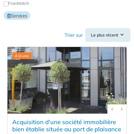
FranMatch
Services
Trier sur
Le plus récent
À la une
Previous
Next
Acquisition d'une société immobilière
bien établie située au port de plaisance