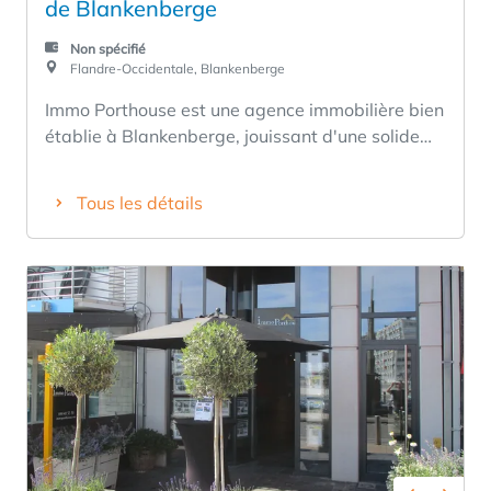
de Blankenberge
Non spécifié
Flandre-Occidentale, Blankenberge
Immo Porthouse est une agence immobilière bien
établie à Blankenberge, jouissant d'une solide
réputation locale et disposant d'un portefeuille
d'environ 30 biens immobiliers. Après des
Tous les détails
années d'activité fructueuse, nous proposons à
la vente, en toute discrétion, notre agence
immobilière en raison du départ à la retraite de
son propriétaire. L'agence est située dans un
emplacement commercial de premier choix, au
port de plaisance de Blankenberge, et jouit d'une
solide réputation dans la région. Cette reprise
est idéale pour : • une agence immobilière
existante souhaitant se développer ; • un jeune
agent immobilier agréé (BIV) souhaitant
démarrer immédiatement avec un portefeuille de