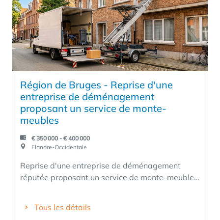
#bruges #salondebelleté
Région de Bruges - Reprise d'une
entreprise de déménagement
proposant un service de monte-
meubles
€ 350 000 - € 400 000
Flandre-Occidentale
Reprise d'une entreprise de déménagement
réputée proposant un service de monte-meubles
dans la région de Bruges. Vous souhaitez élargir
votre clientèle existante ou développer vos
Tous les détails
services de déménagement dans la région de