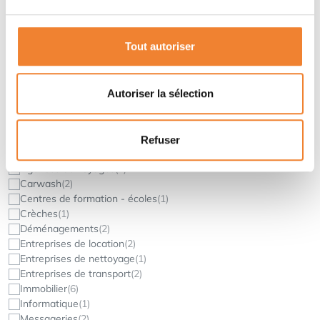
Créez une recherche
Alerte Ventreprise
ici
Tout autoriser
Secteur
Autoriser la sélection
Services
Refuser
Activités
Agences de voyages
(1)
Carwash
(2)
Centres de formation - écoles
(1)
Crèches
(1)
Déménagements
(2)
Entreprises de location
(2)
Entreprises de nettoyage
(1)
Entreprises de transport
(2)
Immobilier
(6)
Informatique
(1)
Messageries
(2)