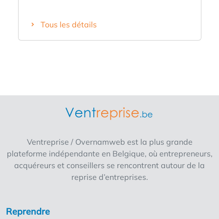
possibilités ? Voici alors une opportunité
unique. Situé dans le centre historique de
Tous les détails
Lokeren, cet établissement bien établi
bénéficie d'une excellente visibilité et est le
seul hôtel du centre-ville. Cet hôtel plein de
charme respire l'authenticité grâce à ses
parquets chaleureux et à ses murs en briques
traditionnels. L'établissement dispose de 13
chambres d'hôtel entièrement équipées,
chacune dotée d'une salle de bains privative.
Le restaurant peut accueillir plus de 100
convives, répartis dans différents espaces
Ventreprise / Overnamweb est la plus grande
conviviaux, ce qui en fait un lieu idéal aussi
plateforme indépendante en Belgique, où entrepreneurs,
bien pour les repas à la carte que pour les
acquéreurs et conseillers se rencontrent autour de la
groupes, les fêtes et les événements. La
reprise d’entreprises.
cuisine professionnelle est entièrement
équipée et dispose notamment d’un four
mixte, d’une cuisinière à gaz à 8 feux, d’une
Reprendre
grande chambre froide, d’une hotte aspirante