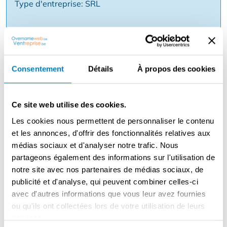
Type d'entreprise: SRL
Prix: € 895 000
Raison: Après 17 ans d'activité couronnée de
succès, nous avons l'occasion de clore ce chapitre
Consentement
Détails
À propos des cookies
en beauté.
Ce site web utilise des cookies.
Description
Les cookies nous permettent de personnaliser le contenu
et les annonces, d'offrir des fonctionnalités relatives aux
Une opportunité unique dans le Westhoek. Cette
médias sociaux et d'analyser notre trafic. Nous
propriété polyvalente, située sur les rives idylliques de
partageons également des informations sur l'utilisation de
l'Yser, allie un restaurant plein de charme à un B&B
notre site avec nos partenaires de médias sociaux, de
entièrement équipé et à une activité florissante de
publicité et d'analyse, qui peuvent combiner celles-ci
location de bateaux. Un bien exceptionnel offrant de
avec d'autres informations que vous leur avez fournies
nombreuses possibilités, situé dans une zone de loisirs !
ou qu'ils ont collectées lors de votre utilisation de leurs
services.