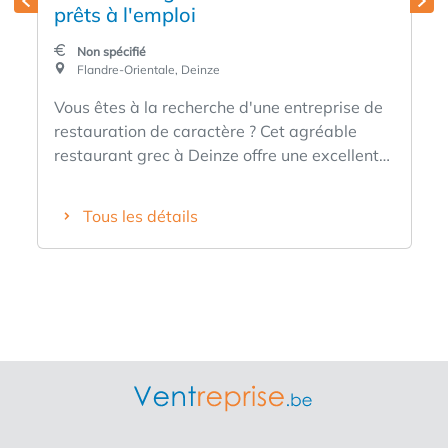
prêts à l'emploi
Non spécifié
Flandre-Orientale, Deinze
Vous êtes à la recherche d'une entreprise de
restauration de caractère ? Cet agréable
restaurant grec à Deinze offre une excellente
opportunité pour les débutants et les
opérateurs expérimentés de l'hôtellerie.
Tous les détails
L'entreprise dispose d'un espace de
consommation attrayant avec environ 40
places assises à l'intérieur et une terrasse
avec des places assises pour 10 personnes.
La cuisine entièrement équipée est incluse
dans la reprise et comprend : Grill au gaz
Gazinière avec 4 cuves Four Eviers Bar à
salades réfrigéré Cafetière Système de
caisse et divers autres appareils
professionnels de restauration Grâce à