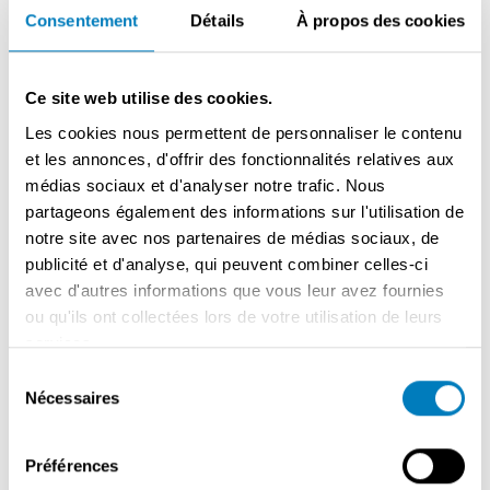
Consentement
Détails
À propos des cookies
Pourquoi ce restaurant ?
Ce site web utilise des cookies.
✅ Entièrement prêt à l’emploi
✅ Cuisine équipée de manière professionnelle
Les cookies nous permettent de personnaliser le contenu
✅ Aménagement moderne et soigné
et les annonces, d'offrir des fonctionnalités relatives aux
✅ Capacité d’accueil de 50 convives à l’intérieur + 16
médias sociaux et d'analyser notre trafic. Nous
en terrasse
partageons également des informations sur l'utilisation de
✅ Tous les équipements et installations en excellent
notre site avec nos partenaires de médias sociaux, de
état
publicité et d'analyse, qui peuvent combiner celles-ci
✅ Aucun investissement immédiat nécessaire
avec d'autres informations que vous leur avez fournies
✅ Idéal pour les indépendants, une exploitation
ou qu'ils ont collectées lors de votre utilisation de leurs
familiale ou les investisseurs
services.
Sélection
Le restaurant a toujours été entretenu avec soin et se
Nécessaires
du
trouve dans un état quasi neuf. Grâce à son
consentement
aménagement professionnel, vous pouvez démarrer
Préférences
immédiatement et développer votre propre concept.