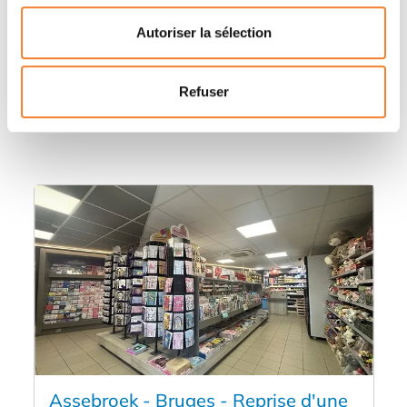
Autoriser la sélection
Autres annonces qui pourraient vous
Refuser
intéresser
Assebroek - Bruges - Reprise d'une