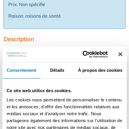
Prix: Non spécifié
Raison: raisons de santé
Description
A reprendre et éventuellement à vendre : très bon
commerce de journaux avec jeux de hasard : loto, Bingo
et Golden Palace dans la province d'Anvers. Même
propriétaire depuis plus de 20 ans. Ce commerce est
Consentement
Détails
À propos des cookies
situé dans un bon emplacement et dispose d'une surface
commerciale d'environ 65 m2 avec une salle de
stockage spacieuse pour les différents colis de B Post ,
Ce site web utilise des cookies.
Post NL , Relay , UPS , DPU , GLS et Vinded Go et avec
Les cookies nous permettent de personnaliser le contenu
également des livraisons de Colli Privé et Fedexpress .
et les annonces, d'offrir des fonctionnalités relatives aux
Est également un Point Poste . Serrure séparée pour les
médias sociaux et d'analyser notre trafic. Nous
livraisons . Parking public spacieux dans les environs .
partageons également des informations sur l'utilisation de
Reprise du fonds de commerce ou des actions . Les
notre site avec nos partenaires de médias sociaux, de