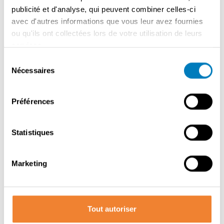
actions ne sont pas comprises dans le prix de reprise et
publicité et d'analyse, qui peuvent combiner celles-ci
seront calculées au moment de la reprise . Cette affaire
avec d'autres informations que vous leur avez fournies
est à vendre avec seulement le rez-de-chaussée
ou qu'ils ont collectées lors de votre utilisation de leurs
(magasin) ou à vendre avec l'ensemble du bâtiment et
services.
l'appartement en duplex . Chiffres d'affaires élevés !
Sélection
Pour plus d'informations, veuillez contacter notre bureau
Nécessaires
du
à l'aide du formulaire de contact.
consentement
Préférences
Contacter le vendeur
Statistiques
Marketing
PARTAGER CETTE ANNONCE
Tout autoriser