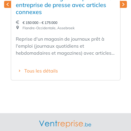
entreprise de presse avec articles
connexes
€ 150 000 - € 175 000
Flandre-Occidentale, Assebroek
Reprise d'un magasin de journaux prêt à
l'emploi (journaux quotidiens et
hebdomadaires et magazines) avec articles
connexes (sucreries, boissons, snacks, cartes
de vœux, Lotto, tabacs, etc.) dans un
Tous les détails
emplacement commercial dans une rue de
liaison importante à Assebroek, une banlieue
de Bruges ! Caractéristiques : + Même
propriétaire depuis 14 ans déjà + Chiffre
d'affaires prouvé + Lotto fort + Point colis
Bpost + Dépôt Nieuwkuis + Facile d'accès +
Comprend un espace commercial, un espace
privé, des toilettes et une cour
#slimondernemen #Assebroek #Brugge