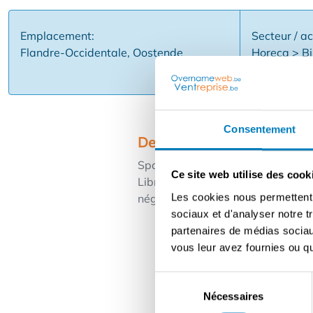
Emplacement:
Secteur / ac
Flandre-Occidentale, Oostende
Horeca > Bi
Consentement
Description
Spacieuse brasserie - salon de th
Ce site web utilise des cook
Libre de brasseur. Entièrement in
Les cookies nous permettent d
négociables. Contactez-nous pour
sociaux et d'analyser notre t
partenaires de médias sociaux
vous leur avez fournies ou qu'
Sélection
Nécessaires
du