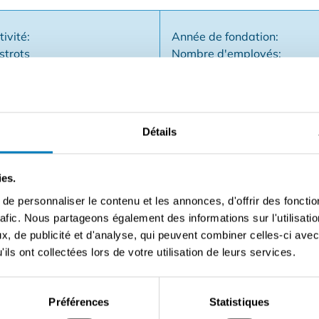
tivité:
Année de fondation:
strots
Nombre d'employés:
Type d'entreprise: Non co
Détails
é dans la rue la plus fréquentée et la plus connue d'Ostende
ies.
stallé, parfaitement entretenu, grandes caves, office en mezz
e personnaliser le contenu et les annonces, d'offrir des fonctio
 plus d'informations
rafic. Nous partageons également des informations sur l'utilisati
, de publicité et d'analyse, qui peuvent combiner celles-ci avec
ils ont collectées lors de votre utilisation de leurs services.
Contacter le vendeur
Préférences
Statistiques