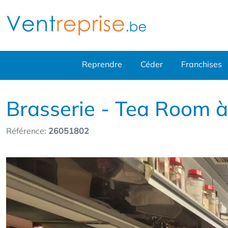
Reprendre
Céder
Franchises
Brasserie - Tea Room à
Référence:
26051802