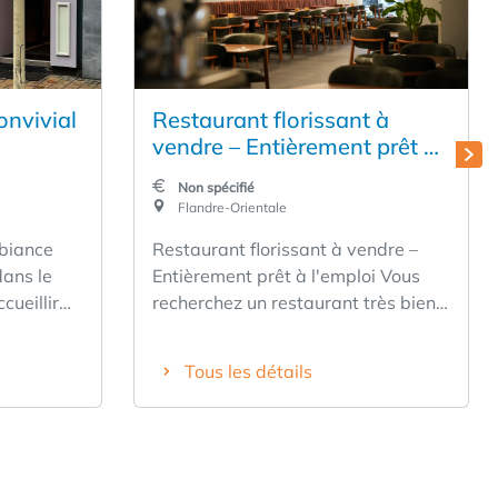
onvivial
Restaurant florissant à
vendre – Entièrement prêt à
l'emploi
Non spécifié
Flandre-Orientale
mbiance
Restaurant florissant à vendre –
dans le
Entièrement prêt à l'emploi Vous
recherchez un restaurant très bien
ine
fréquenté, prêt à être repris
és. Espace
immédiatement ? Voici alors une
Tous les détails
opportunité unique. Ce restaurant
urs,
plein de charme dispose de 50
e cuisson
places assises à l'intérieur et d'une
te
terrasse conviviale de 16 places. Le
concept est actuellement axé sur la