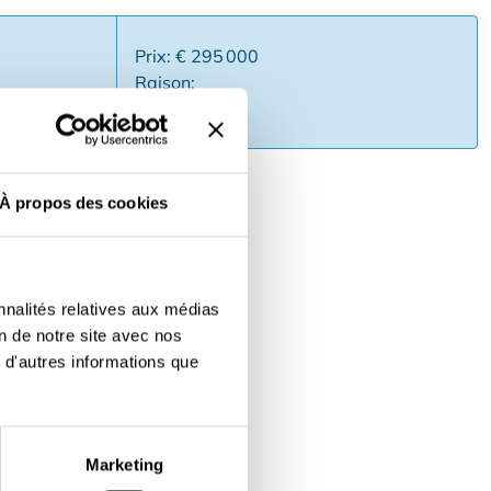
Prix: € 295 000
Raison:
mmuniqué
À propos des cookies
. Bail commercial à reprendre.
anine. Parts de reprise
nnalités relatives aux médias
on de notre site avec nos
 d'autres informations que
Marketing