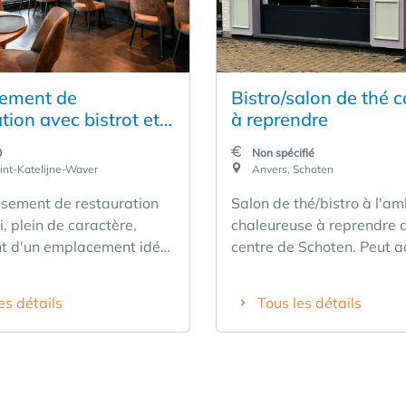
sement de
Bistro/salon de thé c
tion avec bistrot et
à reprendre
rtisanales à céder à
0
Non spécifié
telijne-Waver
int-Katelijne-Waver
Anvers, Schoten
ssement de restauration
Salon de thé/bistro à l'a
i, plein de caractère,
chaleureuse à reprendre 
nt d'un emplacement idéal
centre de Schoten. Peut accueillir
nfrastructure entièrement
une trentaine de personnes. Cuis
et bar entièrement équip
es détails
Tous les détails
des glaces artisanales
de stockage au sous-sol.
son et s'est constitué au
Réfrigérateurs, congélate
 une clientèle fidèle et
cuisinière à gaz, plaque d
 situation centrale sur la
à gaz, friteuse à gaz. Hot
arché, sa bonne visibilité
aspirante, lave-vaisselle.