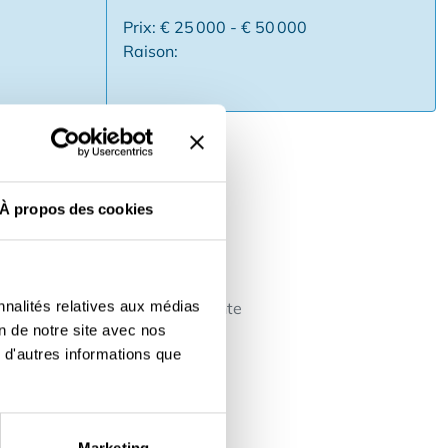
Prix: € 25 000 - € 50 000
Raison:
À propos des cookies
mmédiatement dans l'odeur du
 de qualité supérieure ✅ Une
rouvée avec un attrait pour la
 du détail et du service Vous
nnalités relatives aux médias
evenir une destination permanente
on de notre site avec nos
 contacterons bientôt !
 d'autres informations que
Marketing