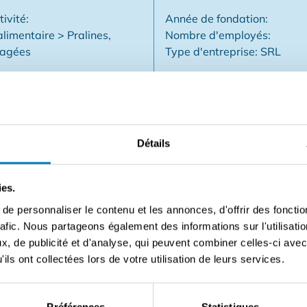
tivité:
Année de fondation:
imentaire > Pralines,
Nombre d'employés:
ragées
Type d'entreprise: SRL
Détails
 où les gens entrent pour se faire plaisir et s'attardent i
u'il vous faut ! ✅ Un concept fort de chocolat et de cadeaux
saisonnières maximales ✅ Une formule de vente au détail ép
ies.
soutien inclus ✅ Idéal pour les entrepreneurs ayant le sens
e personnaliser le contenu et les annonces, d'offrir des fonctio
eaux, les émotions et le chocolat de luxe s'unissent pour d
rafic. Nous partageons également des informations sur l'utilisati
ireux d'en savoir plus ? Remplissez le formulaire et nous vous
, de publicité et d'analyse, qui peuvent combiner celles-ci avec
ils ont collectées lors de votre utilisation de leurs services.
Contacter le vendeur
Préférences
Statistiques