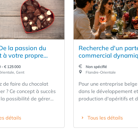
De la passion du
Recherche d'un part
t à votre propre
commercial dynamiq
se !
une entreprise belge
 - € 125 000
Non spécifié
boissons en pleine
rientale, Gent
Flandre-Orientale
croissance
 de faire du chocolat
Pour une entreprise belge
ier ? Ce concept à succès
dans le développement et
 la possibilité de gérer
production d'apéritifs et 
re entreprise en
boissons de spécialité de 
t des conseils d'un réseau
nous recherchons un part
es détails
Tous les détails
é et d'une clientèle
commercial dynamique dé
Clientèle fidèle et
contribuer à la prochaine
té prouvée ✅ Soutien
croissance. La gamme comprend