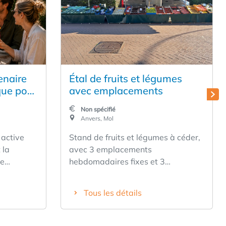
enaire
Étal de fruits et légumes
ue pour
avec emplacements
 de
Non spécifié
Anvers, Mol
 active
Stand de fruits et légumes à céder,
 la
avec 3 emplacements
de
hebdomadaires fixes et 3
qualité,
emplacements mensuels fixes. La
enaire
cession comprend le stand, le
Tous les détails
sireux de
numéro d'acheteur à la criée, 2
 phase de
parasols, 2 balances, une chambre
froide, du matériel d'emballage,