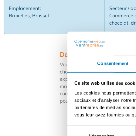
Emplacement:
Secteur / ac
Bruxelles, Brussel
Commerce al
chocolat, d
Description
Consentement
Vous voulez votre propre commerce
chocolat ? Alors c'est l'endroit q
expérience élevée et des ventes 
Ce site web utilise des cook
marque ✅ Formation, marketing et 
Les cookies nous permettent d
construirez un magasin où les cad
sociaux et d'analyser notre t
pour les clients. Intéressé ou dés
partenaires de médias sociaux
vous leur avez fournies ou qu'
Sélection
Nécessaires