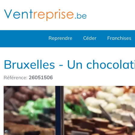
Reprendre
Céder
Franchises
Bruxelles - Un chocolat
Référence:
26051506