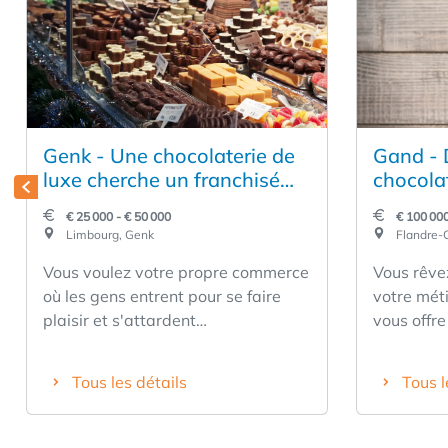
Genk - Une chocolaterie de
Gand - 
luxe cherche un franchisé
chocola
ambitieux
entrepri
€ 25 000 - € 50 000
€ 100 000
Limbourg, Genk
Flandre-O
Vous voulez votre propre commerce
Vous rêvez
où les gens entrent pour se faire
votre mét
plaisir et s'attardent
vous offre
immédiatement dans l'odeur du
votre prop
chocolat ? Alors c'est l'endroit qu'il
bénéfician
Tous les détails
Tous l
vous faut ! ✅ Un concept fort de
expériment
chocolat et de cadeaux de qualité
fidèle. ✅ 
supérieure ✅ Une expérience
rentabili