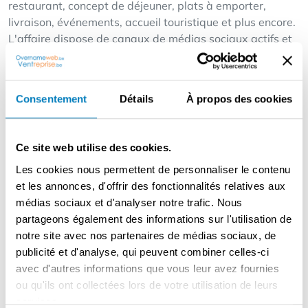
restaurant, concept de déjeuner, plats à emporter,
livraison, événements, accueil touristique et plus encore.
L'affaire dispose de canaux de médias sociaux actifs et
d'excellentes critiques sur Google, The Fork et
TripAdvisor.
Consentement
Détails
À propos des cookies
VALEURS FORTES : - Situé au cœur du quartier
historique d'Anvers - Très fréquenté par les touristes et
les voyageurs quotidiens - Plus de 10 ans d'exploitation
Ce site web utilise des cookies.
réussie - Entièrement prêt à emménager - PAS
Les cookies nous permettent de personnaliser le contenu
d'obligations ou de contrats de brasserie - Faibles coûts
et les annonces, d'offrir des fonctionnalités relatives aux
d'énergie et de gaz - Efficace à exploiter avec un
médias sociaux et d'analyser notre trafic. Nous
personnel limité - Tous les permis sont présents et en
partageons également des informations sur l'utilisation de
ordre LIEU ET AMÉNAGEMENT :
notre site avec nos partenaires de médias sociaux, de
- Hall : 76 m² - Cuisine professionnelle : 23 m² - Local de
publicité et d'analyse, qui peuvent combiner celles-ci
stockage : 7 m² - Premier étage/stockage/bureau : 16 m²
avec d'autres informations que vous leur avez fournies
- Terrasse : 25 m² CAPACITÉ : - 32+ places assises à
ou qu'ils ont collectées lors de votre utilisation de leurs
l'intérieur - 16+ places assises à l'extérieur - Possibilité
services.
d'extension/optimisation de l'organisation de la terrasse