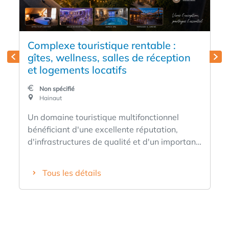
Complexe touristique rentable :
gîtes, wellness, salles de réception
et logements locatifs
Non spécifié
Hainaut
Un domaine touristique multifonctionnel
bénéficiant d'une excellente réputation,
d'infrastructures de qualité et d'un important
potentiel de développement. Développée
avec succès depuis plus de 15 ans, cette
Tous les détails
activité s'est imposée comme une référence
régionale grâce à la qualité de ses
prestations, à sa clientèle fidèle et aux
nombreux avis positifs publiés sur Booking,
Airbnb et Google. Le domaine comprend