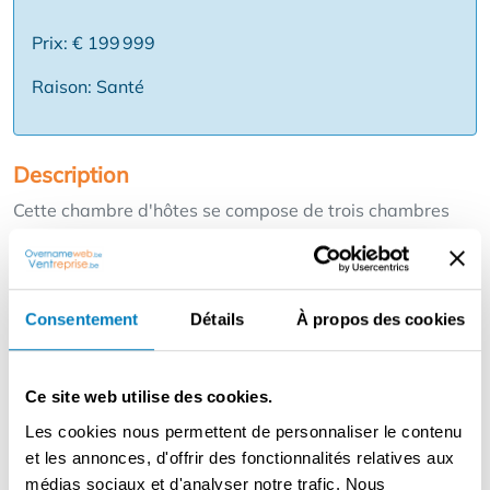
Prix: € 199 999
Raison: Santé
Description
Cette chambre d'hôtes se compose de trois chambres
dont une grande chambre familiale, chacune avec sa
propre salle de bain et des toilettes séparées. Elle est
située dans un excellent emplacement sur le Sint-
Annatunnel dans le centre d'Anvers. Au rez-de-
Consentement
Détails
À propos des cookies
chaussée, il y a 49 places assises à l'intérieur et 20 à
l'extérieur. La cuisine entièrement équipée est utilisée
non seulement pour préparer les petits déjeuners, mais
Ce site web utilise des cookies.
aussi pour la restauration (ville d'Anvers, bureaux
Les cookies nous permettent de personnaliser le contenu
environnants, ...).
et les annonces, d'offrir des fonctionnalités relatives aux
Le bed and breakfast est exploité par le même
médias sociaux et d'analyser notre trafic. Nous