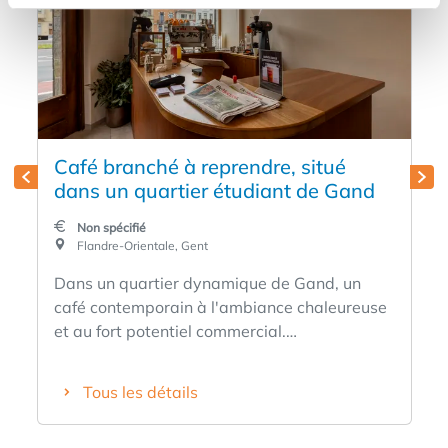
Café branché à reprendre, situé
dans un quartier étudiant de Gand
Non spécifié
Flandre-Orientale, Gent
Dans un quartier dynamique de Gand, un
café contemporain à l'ambiance chaleureuse
et au fort potentiel commercial.
L'établissement bénéficie d'un emplacement
intéressant, avec un flux constant
Tous les détails
d'étudiants, de riverains et de visiteurs, ce
qui lui confère une atmosphère animée et