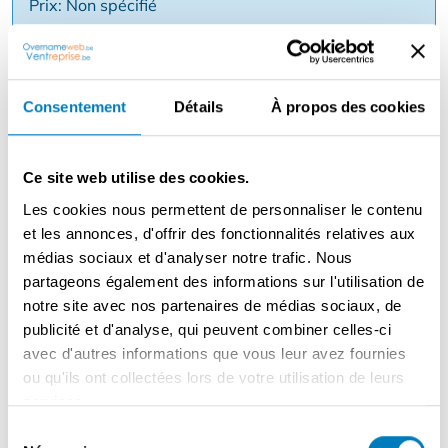
Prix: Non spécifié
Raison:
Consentement
Détails
À propos des cookies
Description
Une sandwicherie très bien gérée avec un grand
Ce site web utilise des cookies.
potentiel dans un emplacement de premier choix, avec
de nombreuses entreprises dans le secteur. Un
Les cookies nous permettent de personnaliser le contenu
agencement atmosphérique et chaleureux, 30 places
et les annonces, d'offrir des fonctionnalités relatives aux
assises à l'intérieur et 30 à l'extérieur, avec une terrasse
médias sociaux et d'analyser notre trafic. Nous
à l'avant et à l'arrière. Cuisine entièrement équipée et
partageons également des informations sur l'utilisation de
garde-manger, le congélateur et la chambre froide se
notre site avec nos partenaires de médias sociaux, de
trouvent à l'extérieur.
publicité et d'analyse, qui peuvent combiner celles-ci
avec d'autres informations que vous leur avez fournies
ou qu'ils ont collectées lors de votre utilisation de leurs
services.
Contacter le vendeur
Sélection