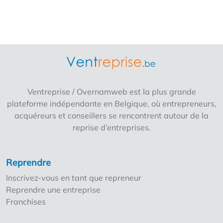
conviviale. Points forts : Aménagement
moderne et de bon goût Forte fréquentation
naturelle et bonne visibilité Idéal pour le café,
le petit-déjeuner et les formules de déjeuner
léger Immédiatement opérationnel et prêt à
l'emploi 25 places assises à l'intérieur Le
matériel date de mai 2025 Machine à café
(La Marzocco) Convient aux entrepreneurs à
Ventreprise / Overnamweb est la plus grande
la recherche d’un concept tendance offrant
plateforme indépendante en Belgique, où entrepreneurs,
des possibilités d’extension. Le nom ne peut
acquéreurs et conseillers se rencontrent autour de la
pas être conservé Loyer : 1 400 euros/mois
reprise d’entreprises.
Prix de rachat : sur demande
Reprendre
Inscrivez-vous en tant que repreneur
Reprendre une entreprise
Franchises