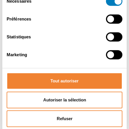
Nécessaires
du
consentement
PARTAGER CETTE ANNONCE
Préférences
Statistiques
Marketing
Autres annonces qui pourraient vous
Tout autoriser
intéresser
Autoriser la sélection
Refuser