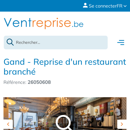
Se connecter
FR
Gand - Reprise d'un restaurant
branché
Référence:
26050608
Previous
Nex