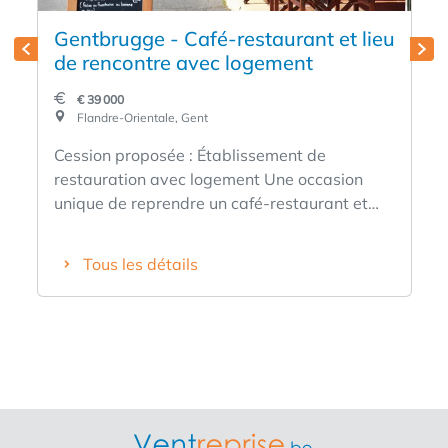
Gentbrugge - Café-restaurant et lieu
de rencontre avec logement
€ 39 000
Flandre-Orientale, Gent
Cession proposée : Établissement de
restauration avec logement Une occasion
unique de reprendre un café-restaurant et
lieu de rencontre plein de caractère, situé
dans un emplacement de choix ! Ce café-
Tous les détails
restaurant est une institution dans la région,
situé à un coin de rue très fréquenté et très
visible. Caractéristiques : • 60 places assises
à l'intérieur • 40 places assises en terrasse •
Intérieur chaleureux et plein de caractère •
Bien connu dans le quartier (60 ans
d’existence) et clientèle fidèle • Entièrement
équipé : salle, cuisine, comptoir, terrasse, etc.