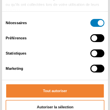
plus ou vous êtes intéressé(e) ? Remplissez le formulaire
ou qu'ils ont collectées lors de votre utilisation de leurs
et nous vous contacterons bientôt avec plus
services.
d'informations !
Sélection
Nécessaires
du
consentement
Contacter le vendeur
Préférences
Statistiques
PARTAGER CETTE ANNONCE
Marketing
Tout autoriser
Autoriser la sélection