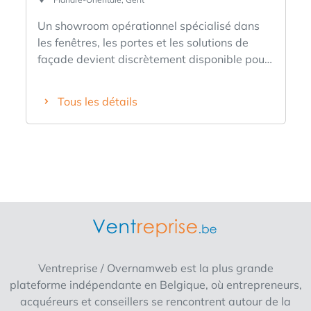
Un showroom opérationnel spécialisé dans
les fenêtres, les portes et les solutions de
façade devient discrètement disponible pour
une acquisition. Cette succursale fonctionne
de manière stable, a une présence locale
Tous les détails
reconnaissable et convient parfaitement aux
entrepreneurs qui souhaitent gérer une
entreprise solide dans le domaine de la
rénovation. Pourquoi cette reprise est
intéressante : ✅ Marque premium à la
fiabilité éprouvée ✅ Clientèle fidèle et chiffre
d'affaires stable ✅ Salle d'exposition
parfaitement équipée, prête à être utilisée
immédiatement ✅ Fort soutien du réseau de
franchise ✅ Grandes opportunités de
Ventreprise / Overnamweb est la plus grande
croissance grâce à la demande de rénovation
plateforme indépendante en Belgique, où entrepreneurs,
continue Intéressé ou désireux d'en savoir
acquéreurs et conseillers se rencontrent autour de la
plus ? Remplissez le formulaire et nous vous