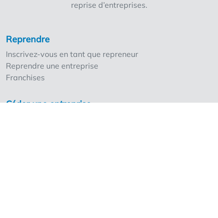
reprise d’entreprises.
contacterons rapidement !
Reprendre
Inscrivez-vous en tant que repreneur
Reprendre une entreprise
Franchises
Céder une entreprise
Inscrivez-vous en tant que cédant
Nos points forts
Les tarifs
Ventreprise et les professionnels
Demander les tarifs pour professionnels
Les experts
Franchises