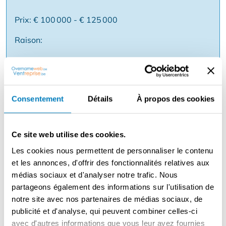
Prix: € 100 000 - € 125 000
Raison:
Description
Vous souhaitez travailler dans un secteur stable avec
Consentement
Détails
À propos des cookies
une demande constante ? Rejoignez un concept belge
fort dans le domaine des fenêtres, portes et stores et
construisez votre propre succès ✅ Marque belge bien
Ce site web utilise des cookies.
connue avec une forte réputation ✅ Actif dans la
Les cookies nous permettent de personnaliser le contenu
rénovation & la nouvelle construction ✅ Produits de
et les annonces, d'offrir des fonctionnalités relatives aux
haute qualité (fenêtres, portes, stores) ✅ Support
médias sociaux et d'analyser notre trafic. Nous
complet (formation, marketing, coaching) ✅ Concept de
partageons également des informations sur l'utilisation de
showroom avec une forte puissance de vente Vous êtes
notre site avec nos partenaires de médias sociaux, de
commercial et orienté vers le client, une affinité avec la
publicité et d'analyse, qui peuvent combiner celles-ci
construction/l'intérieur est un plus.Vous voulez en savoir
avec d'autres informations que vous leur avez fournies