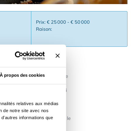
Prix: € 25 000 - € 50 000
Raison:
À propos des cookies
et de l'amusement ? En tant que
t d'autres plats de rue à un
, mais aussi une expérience qui
que ✅ Un soutien marketing,
nnalités relatives aux médias
 clientèle prête et un
on de notre site avec nos
ion pour la restauration ou
 d'autres informations que
s par cette acquisition ou par le