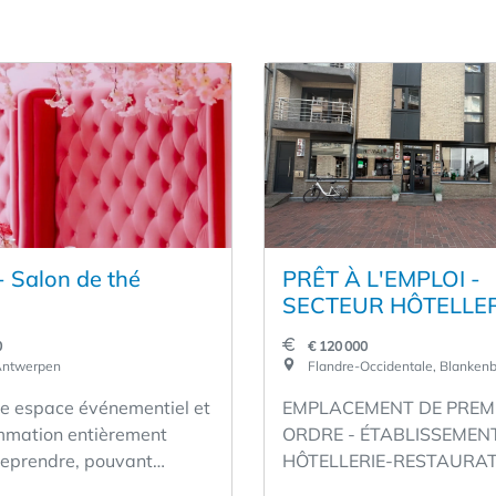
- Salon de thé
PRÊT À L'EMPLOI -
SECTEUR HÔTELLER
RESTAURATION -
0
€ 120 000
EMPLACEMENT DE
Antwerpen
Flandre-Occidentale, Blanken
PREMIER ORDRE E
e espace événementiel et
EMPLACEMENT DE PREM
DEUXIÈME LIGNE DE
mmation entièrement
ORDRE - ÉTABLISSEMEN
DIGUE - WESTSTRA
reprendre, pouvant
HÔTELLERIE-RESTAURA
BLANKENBERGE - 
 plus de 50 personnes.
ENTIÈREMENT ÉQUIPÉ - 
MODÉRÉ : 1 600 € -