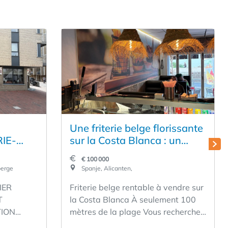
Une friterie belge florissante
IE-
sur la Costa Blanca : un
retour sur investissement
€ 100 000
immédiat
berge
Spanje, Alicanten,
N
IER
Friterie belge rentable à vendre sur
 LA
T
la Costa Blanca À seulement 100
AT 1,
TION
mètres de la plage Vous recherchez
LOYER
TOUS LES
un établissement de restauration
 TOUS