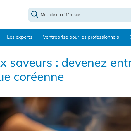
Les experts
Ventreprise pour les professionnels
x saveurs : devenez ent
rue coréenne