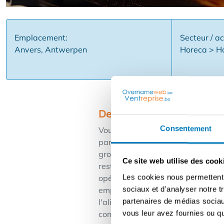
Emplacement:
Secteur / ac
Anvers, Antwerpen
Horeca > Ho
Description
Consentement
Vous avez toujours rêvé de possé
partenaire franchisé, vous ferez 
groupe cible jeune et enthousiast
Ce site web utilise des cook
reste. Ce que vous obtenez : ✅ U
Les cookies nous permettent d
opérationnel et administratif co
sociaux et d'analyser notre t
emplacement avec du potentiel Ce
partenaires de médias sociaux
l'alimentation ✅ Des personnes qu
vous leur avez fournies ou qu'
concept de franchise, veuillez nou