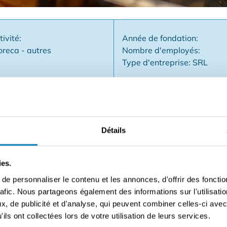
tivité:
Année de fondation:
reca - autres
Nombre d'employés:
Type d'entreprise: SRL
Détails
der votre propre magasin d'alimentation avec du caractère 
partie d'une marque branchée qui sert des corndogs coréens e
e. Vous offrez aux clients non seulement des saveurs uniques
ies.
n concept éprouvé avec une forte reconnaissance de la mar
e personnaliser le contenu et les annonces, d'offrir des fonctio
mplet ✅ Une forte communauté de collègues franchisés ✅ Une
rafic. Nous partageons également des informations sur l'utilisati
 que nous recherchons : ✅ Des entrepreneurs avec une pass
, de publicité et d'analyse, qui peuvent combiner celles-ci avec
i aiment le contact, l'expérience et l'indépendance Intéressé
ils ont collectées lors de votre utilisation de leurs services.
s contacter sans obligation.