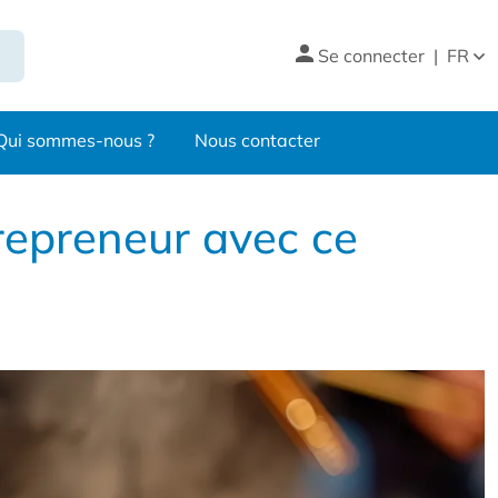
Se connecter
|
FR
Qui sommes-nous ?
Nous contacter
repreneur avec ce