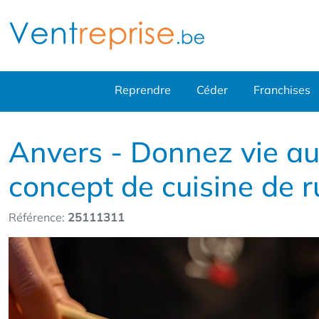
Reprendre
Céder
Franchises
Anvers - Donnez vie au
concept de cuisine de 
Référence:
25111311