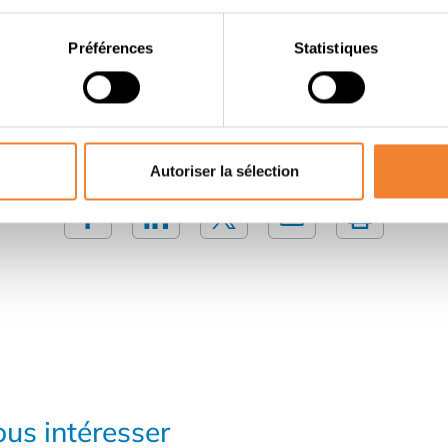
Préférences
Statistiques
Contacter le vendeur
PARTAGER CETTE ANNONCE
Autoriser la sélection
us intéresser