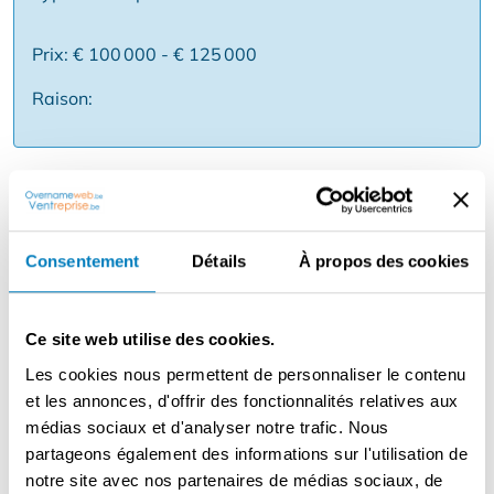
Prix: € 100 000 - € 125 000
Raison:
Description
Ce club prêt à l'emploi avec un concept moderne est une
opportunité unique pour les entrepreneurs qui cherchent
Consentement
Détails
À propos des cookies
à investir dans le marché dynamique du bien-être et du
sport.
Ce site web utilise des cookies.
✅ Concept de franchise ayant fait ses preuves ✅
Les cookies nous permettent de personnaliser le contenu
Centre entièrement équipé - immédiatement
et les annonces, d'offrir des fonctionnalités relatives aux
opérationnel ✅ Base de membres fixe et modèle
médias sociaux et d'analyser notre trafic. Nous
d'abonnement ✅ Marges importantes et potentiel de
partageons également des informations sur l'utilisation de
croissance ✅ Soutien du siège social (image de marque,
notre site avec nos partenaires de médias sociaux, de
formation, marketing) ✅ Emplacement idéal, visibilité et