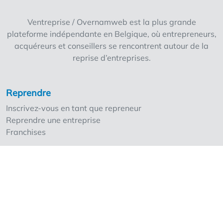
clair et structuré. ✅ Emplacement
commercial ✅ Prêt à emménager ✅
Ventreprise / Overnamweb est la plus grande
Équipement et fonctionnement inclus Vous
plateforme indépendante en Belgique, où entrepreneurs,
souhaitez gérer un studio de fitness axé sur le
acquéreurs et conseillers se rencontrent autour de la
coaching et l'impact ? Remplissez le
reprise d’entreprises.
formulaire et nous vous contacterons bientôt
pour vous donner plus d'informations !
Reprendre
Inscrivez-vous en tant que repreneur
Reprendre une entreprise
Franchises
Céder une entreprise
Inscrivez-vous en tant que cédant
Nos points forts
Les tarifs