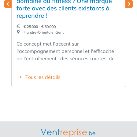
domaine du fitness ? Une marque
forte avec des clients existants à
reprendre !
€ 25 000 - € 50 000
Flandre-Orientale, Gent
Ce concept met l'accent sur
l'accompagnement personnel et l'efficacité
de l'entraînement : des séances courtes, de
haute qualité et un groupe cible clair. Il attire
les personnes qui travaillent consciemment
Tous les détails
sur leur santé et qui choisissent les résultats
plutôt que l'agitation. Vous reprenez un
studio entièrement équipé avec une base de
clients existante et un fonctionnement
permanent. La franchise vous apporte son
soutien en termes de formation, de
méthodologie et de marketing, ce qui vous
permet d'exercer votre activité dans un cadre