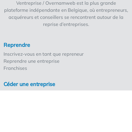
Ventreprise / Overnamweb est la plus grande
la recherche d’un concept tendance offrant
plateforme indépendante en Belgique, où entrepreneurs,
des possibilités d’extension. Le nom ne peut
acquéreurs et conseillers se rencontrent autour de la
pas être conservé Loyer : 1 400 euros/mois
reprise d’entreprises.
Prix de rachat : sur demande
Reprendre
Inscrivez-vous en tant que repreneur
Reprendre une entreprise
Franchises
Céder une entreprise
Inscrivez-vous en tant que cédant
Nos points forts
Les tarifs
Ventreprise et les professionnels