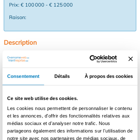
Prix: € 100 000 - € 125 000
Raison:
Description
Cette boulangerie-cafétéria moderne allie la convivialité
d'une boulangerie de quartier au confort d'un lieu de
restauration contemporain. Elle bénéficie d'un
emplacement stratégique, d'une clientèle régulière, de
Consentement
Détails
À propos des cookies
nombreux passages et d'une ambiance chaleureuse.
L'intérieur est récent et prêt à l'emploi, avec un souci du
détail et un espace de travail efficace. Il y a une clientèle
Ce site web utilise des cookies.
fidèle pour le petit déjeuner, le déjeuner et une
Les cookies nous permettent de personnaliser le contenu
restauration rapide. Avantages : ✅ Combinaison de
et les annonces, d'offrir des fonctionnalités relatives aux
boulangerie et de concept alimentaire ✅ Clientèle
médias sociaux et d'analyser notre trafic. Nous
régulière et forte réputation ✅ Entièrement équipé -
partageons également des informations sur l'utilisation de
aucun investissement supplémentaire requis ✅
notre site avec nos partenaires de médias sociaux, de