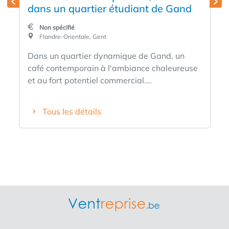
dans un quartier étudiant de Gand
Non spécifié
Flandre-Orientale, Gent
Dans un quartier dynamique de Gand, un
café contemporain à l'ambiance chaleureuse
et au fort potentiel commercial.
L'établissement bénéficie d'un emplacement
intéressant, avec un flux constant
Tous les détails
d'étudiants, de riverains et de visiteurs, ce
qui lui confère une atmosphère animée et
conviviale. Points forts : Aménagement
moderne et de bon goût Forte fréquentation
naturelle et bonne visibilité Idéal pour le café,
le petit-déjeuner et les formules de déjeuner
léger Immédiatement opérationnel et prêt à
l'emploi 25 places assises à l'intérieur Le
matériel date de mai 2025 Machine à café
(La Marzocco) Convient aux entrepreneurs à