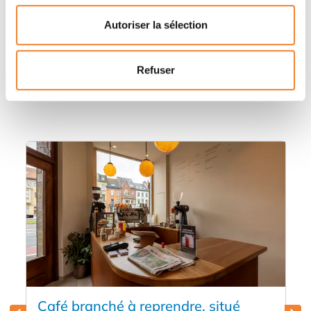
Autoriser la sélection
Autres annonces qui pourraient vous
Refuser
intéresser
Café branché à reprendre, situé