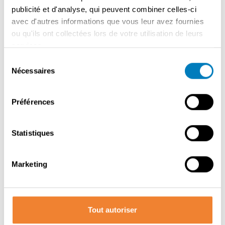
Conditions de location attrayantes ✅ Convient à la fois
publicité et d'analyse, qui peuvent combiner celles-ci
aux débutants indépendants et aux opérateurs
avec d'autres informations que vous leur avez fournies
expérimentés Une opportunité comme celle-ci ne se
ou qu'ils ont collectées lors de votre utilisation de leurs
présente pas souvent - idéale pour ceux qui rêvent de
services.
leur propre entreprise de restauration avec du caractère.
Sélection
Intéressé(e) ou plus d'infos ? Remplissez le formulaire et
Nécessaires
du
nous vous contacterons rapidement.
consentement
Préférences
Contacter le vendeur
Statistiques
Marketing
PARTAGER CETTE ANNONCE
Tout autoriser