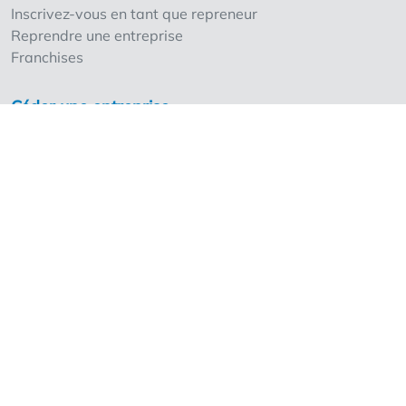
Inscrivez-vous en tant que repreneur
Reprendre une entreprise
Franchises
Céder une entreprise
Inscrivez-vous en tant que cédant
Nos points forts
Les tarifs
Ventreprise et les professionnels
Demander les tarifs pour professionnels
Les experts
Franchises
À découvrir en plus
Foire aux questions
Overnameweb.be