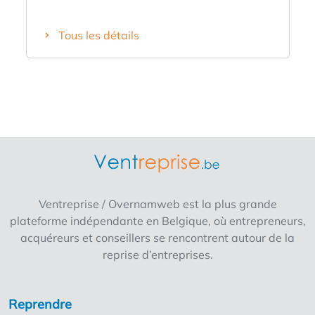
vous démarrez : ✅ Boutique fitness avec
circuit training ✅ Forte communauté et
Tous les détails
membres réguliers ✅ Soutien complet de la
franchise ✅ Emplacement commercial ✅
Équipement et fonctionnement inclus ✅
Conditions de franchise selon le modèle
existant Intéressé par la gestion d'une
entreprise de fitness avec un potentiel de
croissance ? Remplissez ce formulaire et nous
vous contacterons bientôt avec plus
d'informations (le nom sera communiqué
après le contact initial).
Ventreprise / Overnamweb est la plus grande
plateforme indépendante en Belgique, où entrepreneurs,
acquéreurs et conseillers se rencontrent autour de la
reprise d’entreprises.
Reprendre