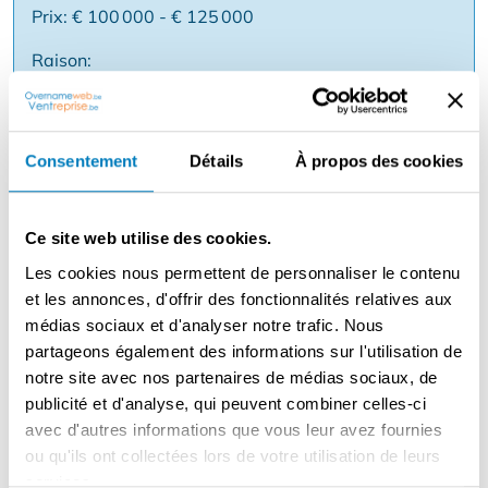
Prix: € 100 000 - € 125 000
Raison:
Description
Consentement
Détails
À propos des cookies
Opportunité unique de devenir propriétaire d'un studio
bien géré dans le secteur en pleine croissance de la
santé et du fitness. L'affaire est entièrement prête à être
Ce site web utilise des cookies.
emménagée et dispose d'une clientèle fidèle ✅ Studio
Les cookies nous permettent de personnaliser le contenu
établi avec des membres fidèles ✅ Emplacement
et les annonces, d'offrir des fonctionnalités relatives aux
central et facilement accessible ✅ Équipement moderne
médias sociaux et d'analyser notre trafic. Nous
et de qualité ✅ Forte réputation et rentabilité prouvée
partageons également des informations sur l'utilisation de
✅ Possibilité d'expansion avec des concepts
notre site avec nos partenaires de médias sociaux, de
supplémentaires (coaching, nutrition, cours de groupe)
publicité et d'analyse, qui peuvent combiner celles-ci
Intéressé(e) ? N'hésitez pas à demander plus
avec d'autres informations que vous leur avez fournies
d'informations et nous vous les livrerons rapidement !
ou qu'ils ont collectées lors de votre utilisation de leurs
services.