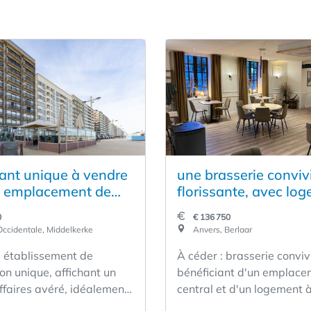
ant unique à vendre
une brasserie convivi
 emplacement de
florissante, avec lo
 Middelkerke
située à Berlaar
0
€ 136 750
ccidentale, Middelkerke
Anvers, Berlaar
: établissement de
À céder : brasserie conviv
on unique, affichant un
bénéficiant d'un emplace
affaires avéré, idéalement
central et d'un logement à
le Zeedijk à Middelkerke.
Cet établissement florissa