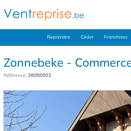
Reprendre
Céder
Franchises
Zonnebeke - Commerce d
Référence:
26050501