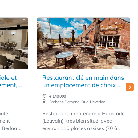
ale et
Restaurant clé en main dans
gement,
un emplacement de choix à
Haasrode (Leuven)
€ 140 000
Brabant-Flamand, Oud-Heverlee
iale
Restaurant à reprendre à Haasrode
ment
(Louvain), très bien situé, avec
 Berlaar.
environ 110 places assises (70 à
nt, qui
l'intérieur et 40 sur la terrasse) et