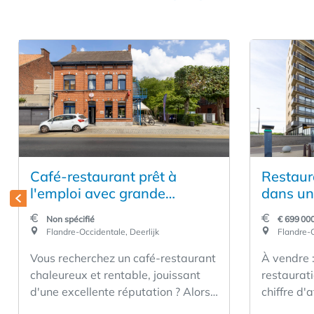
Café-restaurant prêt à
Restaur
l'emploi avec grande
dans un
terrasse à reprendre à
choix à
Non spécifié
€ 699 00
Deerlijk
Flandre-Occidentale, Deerlijk
Flandre-O
Vous recherchez un café-restaurant
À vendre 
chaleureux et rentable, jouissant
restaurati
d'une excellente réputation ? Alors
chiffre d'
ce café-restaurant situé à Deerlijk
situé sur 