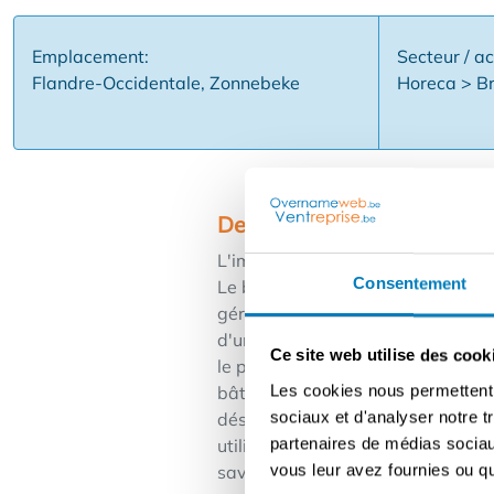
Emplacement:
Secteur / ac
Flandre-Occidentale, Zonnebeke
Horeca > Br
Description
L'immeuble est situé dans le cœur
Consentement
Le bâtiment sert d'établissement 
gérant actuel arrive à échéance e
d'un établissement public de resta
Ce site web utilise des cook
le parc - les installations sanita
Les cookies nous permettent d
bâtiment - un volume de gros œuv
sociaux et d'analyser notre t
désigné pour la cuisine, les cellul
partenaires de médias sociaux
utiliser l'infrastructure de mani
vous leur avez fournies ou qu'
savoir plus ou soumettre votre ca