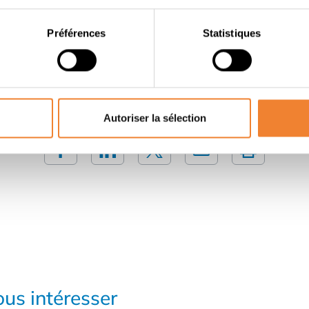
Préférences
Statistiques
Contacter le vendeur
PARTAGER CETTE ANNONCE
Autoriser la sélection
us intéresser