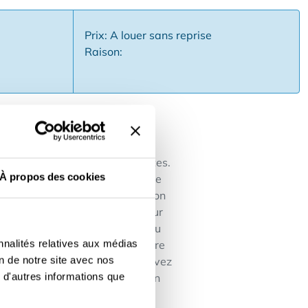
Prix: A louer sans reprise
Raison:
de nombreux passants et touristes.
À propos des cookies
 contrat d'exploitation avec le
 contrat porte sur l'exploitation
tation - la terrasse avec vue sur
 font fonctionnellement partie du
nnalités relatives aux médias
t aménagé par le concessionnaire
on de notre site avec nos
ue titulaire du contrat, vous pouvez
 d'autres informations que
ion. Intéressé Vous souhaitez en
 le formulaire de contact.