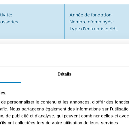
tivité:
Année de fondation:
asseries
Nombre d'employés:
Type d'entreprise: SRL
 vert de Zonnebeke : central, en pleine nature, sur la route 
Détails
de restauration et appartient à la commune de Zonnebeke. Le
t la commune est donc à la recherche d'un nouveau gérant. Le
uration dans la Bakkershuis. Il concerne : - la salle de dégus
ies.
ires - les locaux situés au-dessus ou à côté du bâtiment et qui
e personnaliser le contenu et les annonces, d'offrir des fonctio
re à construire par la commune et qui doit être entièremen
rafic. Nous partageons également des informations sur l'utilisati
es de réfrigération et de congélation, le stockage... En tant q
, de publicité et d'analyse, qui peuvent combiner celles-ci avec
ère indépendante pour exploiter un établissement de restaurat
ils ont collectées lors de votre utilisation de leurs services.
ndidature ? Prenez rapidement contact avec nous en utilisant