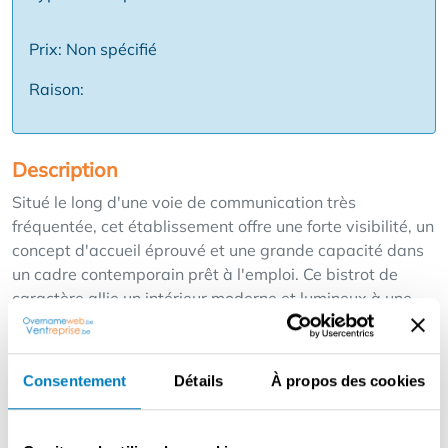
Prix: Non spécifié
Raison:
Description
Situé le long d'une voie de communication très
fréquentée, cet établissement offre une forte visibilité, un
concept d'accueil éprouvé et une grande capacité dans
un cadre contemporain prêt à l'emploi. Ce bistrot de
caractère allie un intérieur moderne et lumineux à une
atmosphère chaleureuse et conviviale. L'intérieur se
compose de deux parties complémentaires : une partie
contemporaine avec de grandes fenêtres et une partie
Consentement
Détails
À propos des cookies
plus authentique avec une ambiance chaleureuse.
Ensemble, ils peuvent accueillir environ 68 personnes à
l'intérieur, complétés par une terrasse spacieuse