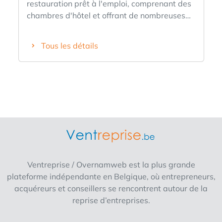
restauration prêt à l'emploi, comprenant des
chambres d'hôtel et offrant de nombreuses
possibilités ? Voici alors une opportunité
unique. Situé dans le centre historique de
Tous les détails
Lokeren, cet établissement bien établi
bénéficie d'une excellente visibilité et est le
seul hôtel du centre-ville. Cet hôtel plein de
charme respire l'authenticité grâce à ses
parquets chaleureux et à ses murs en briques
traditionnels. L'établissement dispose de 13
chambres d'hôtel entièrement équipées,
chacune dotée d'une salle de bains privative.
Le restaurant peut accueillir plus de 100
convives, répartis dans différents espaces
Ventreprise / Overnamweb est la plus grande
conviviaux, ce qui en fait un lieu idéal aussi
plateforme indépendante en Belgique, où entrepreneurs,
bien pour les repas à la carte que pour les
acquéreurs et conseillers se rencontrent autour de la
groupes, les fêtes et les événements. La
reprise d’entreprises.
cuisine professionnelle est entièrement
équipée et dispose notamment d’un four