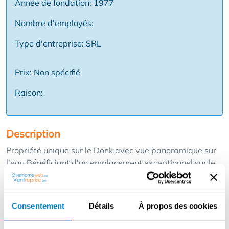
Année de fondation: 1977
Nombre d'employés:
Type d'entreprise: SRL
Prix: Non spécifié
Raison:
Description
Propriété unique sur le Donk avec vue panoramique sur
l'eau Bénéficiant d'un emplacement exceptionnel sur le
Donk, cette propriété de caractère, où la vie et les
affaires se conjuguent de manière naturelle, comprend
un espace commercial représentatif au rez-de-chaussée,
Consentement
Détails
À propos des cookies
complété par trois unités résidentielles : deux studios au
rez-de-chaussée et un spacieux appartement de trois