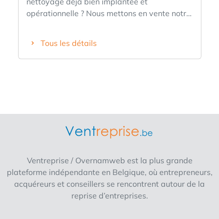
nettoyage déjà bien implantée et
opérationnelle ? Nous mettons en vente notre
société de nettoyage, créée en 2022, avec
une clientèle fidèle, des contrats récurrents et
Tous les détails
une excellente réputation. L’entreprise est
prête à être reprise immédiatement, sans
avoir à repartir de zéro. Ce qui est inclus dans
la vente * Société active depuis 2022 *
Portefeuille de clients professionnels avec
contrats récurrents * Matériel de nettoyage
professionnel * Ford Transit Courier incluse
dans le prix de vente * Possibilité
d’accompagnement lors de la reprise afin
d’assurer une transition en toute sérénité Nos
Ventreprise / Overnamweb est la plus grande
prestations * Nettoyage de bureaux *
plateforme indépendante en Belgique, où entrepreneurs,
Nettoyage des parties communes
acquéreurs et conseillers se rencontrent autour de la
d’immeubles * Nettoyage de commerces
reprise d’entreprises.
Cette entreprise représente une belle
opportunité pour un entrepreneur souhaitant