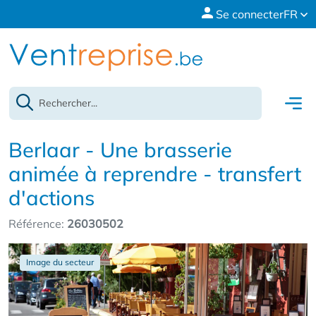
Se connecter
FR
Berlaar - Une brasserie
animée à reprendre - transfert
d'actions
Référence:
26030502
Image du secteur