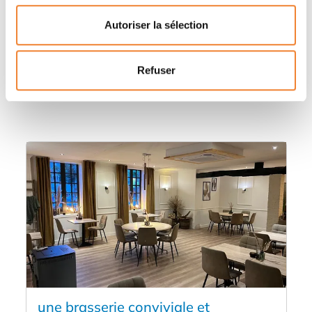
Autoriser la sélection
Autres annonces qui pourraient vous
Refuser
intéresser
une brasserie conviviale et