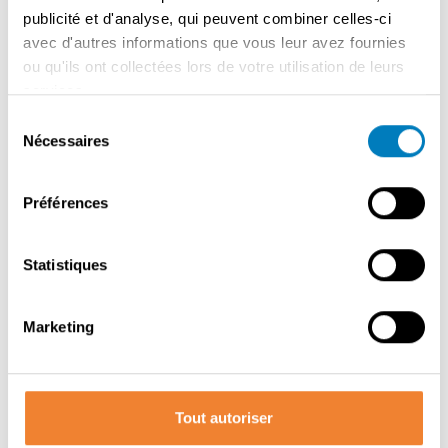
complétée par des étudiants et des travailleurs flexibles.
publicité et d'analyse, qui peuvent combiner celles-ci
Prix demandé : 295 000 € Loyer : 2 150 € par mois Bail
avec d'autres informations que vous leur avez fournies
commercial - libre de brasseur. Chiffre d'affaires et
ou qu'ils ont collectées lors de votre utilisation de leurs
bénéfices intéressants Idéal pour un entrepreneur en
services.
restauration expérimenté ou un couple souhaitant
Sélection
poursuivre une activité bien établie. Plus d'informations
Nécessaires
du
après nous avoir contactés.
consentement
Préférences
Contacter le vendeur
Statistiques
Marketing
PARTAGER CETTE ANNONCE
Tout autoriser