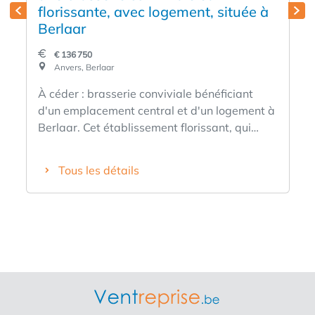
florissante, avec logement, située à
Berlaar
€ 136 750
Anvers, Berlaar
À céder : brasserie conviviale bénéficiant
d'un emplacement central et d'un logement à
Berlaar. Cet établissement florissant, qui
existe depuis déjà 30 ans, est situé en face
d'un vaste parking d'environ 60 places, en
Tous les détails
plein cœur du centre-village de la région de
Lier. L'établissement a été entièrement
rénové en septembre 2024, avec notamment
un nouveau toit, une nouvelle installation
électrique et une isolation complète. La salle
de restauration peut être divisée en deux
parties : l’une de 35 couverts et l’autre de 50
places, ce qui se prête parfaitement à
l’organisation de fêtes, de communions, etc.