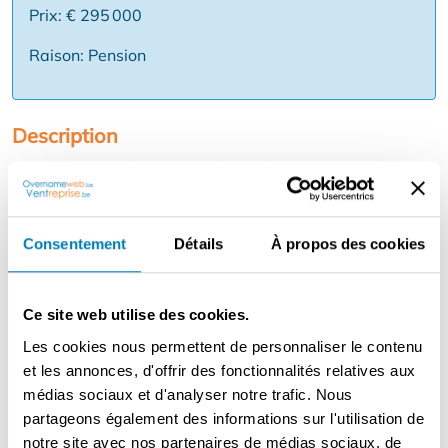
Prix: € 295 000
Raison: Pension
Description
Brasserie prospère et bien établie à vendre dans un
endroit calme et verdoyant à Berlaar. Cette entreprise
de restauration jouit d'une solide réputation, d'une
clientèle régulière et d'une bonne gestion avec un carnet
Consentement
Détails
À propos des cookies
de commandes bien rempli. L'entreprise dispose d'un
grand espace intérieur, d'un beau jardin et d'un grand
parking pour les clients. Grâce à une carte complète
Ce site web utilise des cookies.
avec des plats de brasserie classiques et des produits
Les cookies nous permettent de personnaliser le contenu
de qualité, l'entreprise jouit d'une excellente réputation
et les annonces, d'offrir des fonctionnalités relatives aux
dans la région.
médias sociaux et d'analyser notre trafic. Nous
partageons également des informations sur l'utilisation de
L'entreprise fonctionne avec une équipe expérimentée,
notre site avec nos partenaires de médias sociaux, de