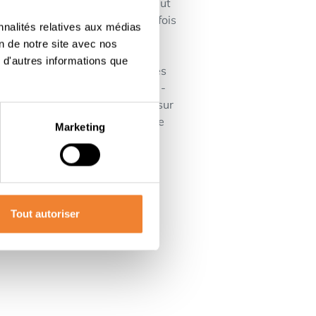
 6ème étage du bâtiment qui peut
ceux qui veulent investir à la fois
nnalités relatives aux médias
on de notre site avec nos
 d'autres informations que
 un fonctionnement efficace, des
 offre des opportunités pour : -
er - Un investisseur qui mise sur
e.La reprise comprend l'ensemble
Marketing
hines de boulangerie et les
s signature d'un accord de
Tout autoriser