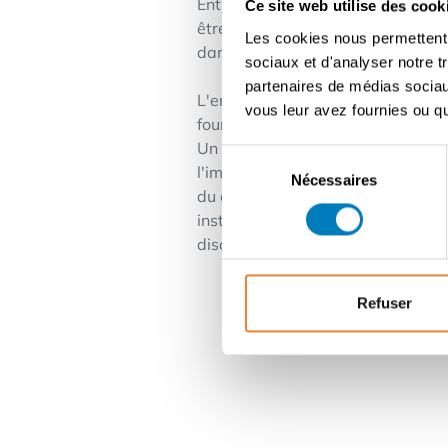
Entièrement prêt à l'emploi Les 
Ce site web utilise des cook
être utilisé comme résidence ou bu
Les cookies nous permettent d
dans l'opération et dans l'immobil
sociaux et d'analyser notre t
partenaires de médias sociaux
L'entreprise a été soigneusement 
vous leur avez fournies ou qu'
fournisseurs réguliers et un posit
Un entrepreneur en restauration a
Sélection
l'immobilier côtier rentable - Un
Nécessaires
du
du contenu, l'équipement de cuisin
consentement
installations.Seulement les candi
discrétion.
Refuser