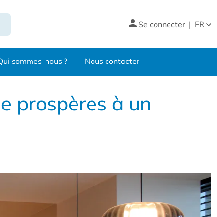
Se connecter
|
FR
Qui sommes-nous ?
Nous contacter
ie prospères à un