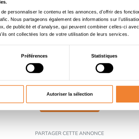
locaux peuvent également être achetés ainsi qu'un studio au
ies.
reau, ce qui rend cette reprise encore plus intéressante pour 
e personnaliser le contenu et les annonces, d'offrir des fonctio
ier.
rafic. Nous partageons également des informations sur l'utilisati
, de publicité et d'analyse, qui peuvent combiner celles-ci avec
développée pour devenir une entité stable et rentable, avec
ils ont collectées lors de votre utilisation de leurs services.
ionnement clair dans le segment moyen supérieur.Cette reprise
mbitieux - Un opérateur de boulangerie qui veut se développ
 couple ou une famille qui veut gérer une entreprise ensembl
Préférences
Statistiques
e professionnel, les comptoirs, les machines à café, les mac
dats sérieux. Informations complémentaires et chiffrées aprè
Autoriser la sélection
Contacter le vendeur
PARTAGER CETTE ANNONCE