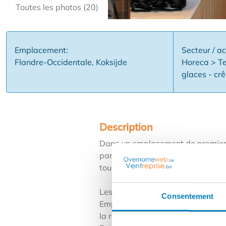
Toutes les photos (20)
Emplacement:
Secteur / ac
Flandre-Occidentale, Koksijde
Horeca > T
glaces - cr
Description
Dans un emplacement de premier c
parfaitement opérationnelles : un 
touristes et de résidents permane
Les raisons pour lesquelles il s'a
Consentement
Emplacement de premier choix avec
la région - Finition de haute quali