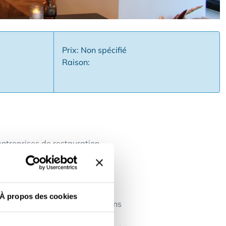
Prix: Non spécifié
Raison:
ntreprises de restauration
, avec une clientèle fidèle de
le avec des chiffres prouvés -
À propos des cookies
Forte notoriété de la marque dans
s et bien entretenues -