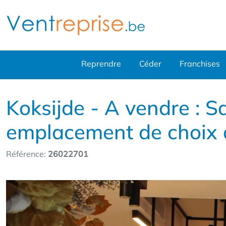
Reprendre
Céder
Franchises
Koksijde - A vendre : S
emplacement de choix 
Référence:
26022701