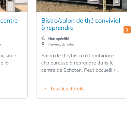
 centre
Bistro/salon de thé convivial
à reprendre
Non spécifié
e
Anvers, Schoten
Salon de thé/bistro à l'ambiance
de la
chaleureuse à reprendre dans le
centre de Schoten. Peut accueillir
une trentaine de personnes. Cuisine
de
et bar entièrement équipés. Espace
Tous les détails
uté pour
de stockage au sous-sol.
nvivial et
Réfrigérateurs, congélateurs,
cuisinière à gaz, plaque de cuisson
e, qui met
à gaz, friteuse à gaz. Hotte
sur la
aspirante, lave-vaisselle.
à son
Climatisation disponible ! Grâce à