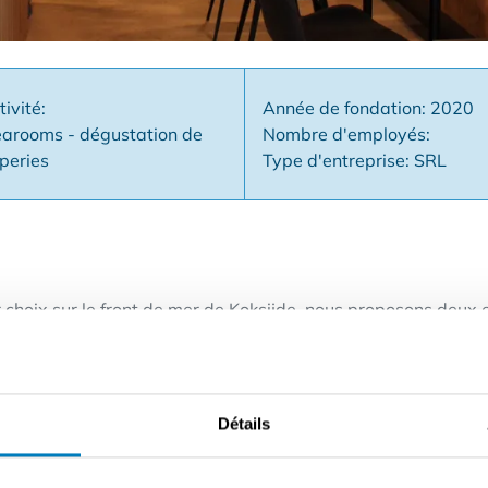
tivité:
Année de fondation: 2020
earooms - dégustation de
Nombre d'employés:
êperies
Type d'entreprise: SRL
hoix sur le front de mer de Koksijde, nous proposons deux e
salon de thé et une boulangerie bien implantés dans la région
nts.
git d'une opportunité exceptionnelle : - Opération très rentab
Détails
 un débit élevé, tant pour le tourisme d'été que d'hiver - 
té et intemporelle - Machines et installations professionnelle