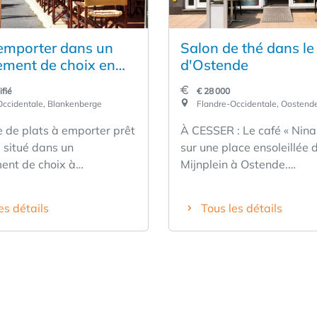
 emporter dans un
Salon de thé dans le
ment de choix en
d'Ostende
 mer
fié
€ 28 000
ccidentale, Blankenberge
Flandre-Occidentale, Oostend
de plats à emporter prêt
À CESSER : Le café « Nina », situé
, situé dans un
sur une place ensoleillée 
nt de choix à
Mijnplein à Ostende.
cement de
L'établissement offre de
erkstraat, Blankenberge
nombreuses possibilités 
es détails
Tous les détails
tunité unique de
développement et est rép
 un commerce de plats à
être un café-pâtisserie co
entièrement équipé et
accessible, à l'ambiance
mploi, situé dans un
chaleureuse et accueillant
nt de choix absolu, au
particulièrement l'accent 
uartier commerçant de
pâtisserie fraîche. Grâce 