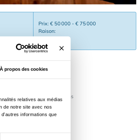
Prix: € 50 000 - € 75 000
Raison:
À propos des cookies
preneur qui souhaite créer sa
emporter et la livraison
future ✅Aucune expérience dans
nnalités relatives aux médias
savoir plus ? Remplissez le
on de notre site avec nos
 d'autres informations que