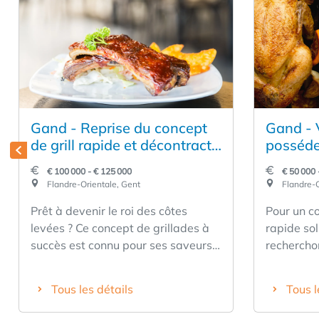
Gand - Reprise du concept
Gand - 
de grill rapide et décontracté
posséde
d'une marque populaire
entrepr
€ 100 000 - € 125 000
€ 50 000 
franchis
Flandre-Orientale, Gent
Flandre-O
rapide
Prêt à devenir le roi des côtes
Pour un c
levées ? Ce concept de grillades à
rapide sol
succès est connu pour ses saveurs
rechercho
authentiques, sa viande de qualité
souhaite e
et sa formule accessible. Une
existant 
Tous les détails
Tous l
marque forte sur le marché belge
vente dan
de la restauration rapide, idéale
professio