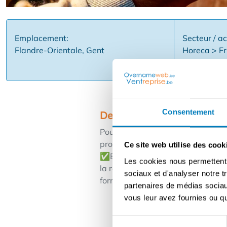
Emplacement:
Secteur / ac
Flandre-Orientale, Gent
Horeca > Fri
hamburger
Consentement
Description
Pour un concept de street food mé
propre entreprise avec du caractè
Ce site web utilise des cook
✅Branding, recettes et marketin
Les cookies nous permettent d
la restauration n'est nécessaire, 
sociaux et d'analyser notre t
formulaire et nous vous contacter
partenaires de médias sociaux
vous leur avez fournies ou qu'
Sélection