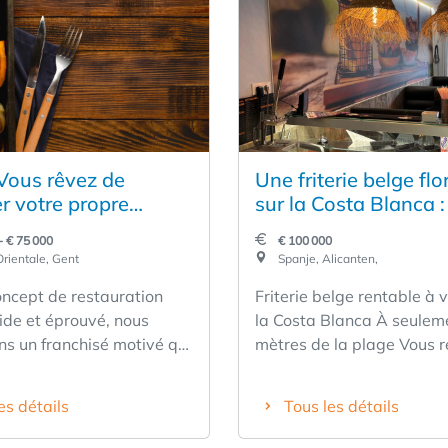
Vous rêvez de
Une friterie belge flo
r votre propre
sur la Costa Blanca :
ise ? Opportunité de
retour sur investiss
- € 75 000
€ 100 000
e de restauration
immédiat
rientale, Gent
Spanje, Alicanten,
oncept de restauration
Friterie belge rentable à 
ide et éprouvé, nous
la Costa Blanca À seulement 100
ns un franchisé motivé qui
mètres de la plage Vous recherchez
xploiter un point de vente
un établissement de resta
ou un nouveau point de
rentable en Espagne ? Cett
es détails
Tous les détails
s un cadre de franchise
belge entièrement équipé
nnel. Le concept a une
bénéficie d’un emplaceme