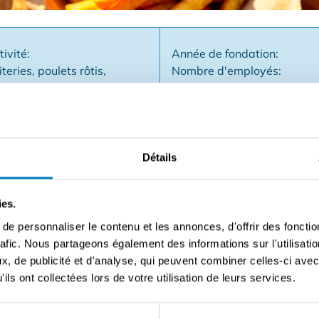
tivité:
Année de fondation:
teries, poulets rôtis,
Nombre d'employés:
s
Type d'entreprise: SRL
Détails
diterranéen en pleine expansion, nous recherchons un entre
re et du volume. ✅Opération simple, idéale pour les plats à 
ies.
g sont prêts ✅Soutien pour le démarrage et la croissance 
e personnaliser le contenu et les annonces, d'offrir des fonctio
mais de l'énergie et de l'ambition Intéressé ou désireux d'en 
rafic. Nous partageons également des informations sur l'utilisati
ons bientôt avec plus d'informations !
, de publicité et d'analyse, qui peuvent combiner celles-ci avec
ils ont collectées lors de votre utilisation de leurs services.