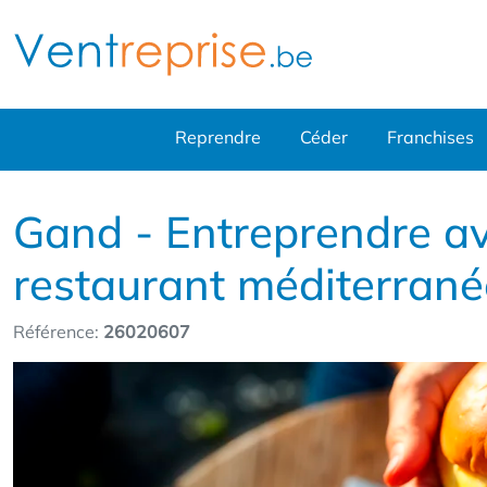
Reprendre
Céder
Franchises
Gand - Entreprendre av
restaurant méditerran
Référence:
26020607