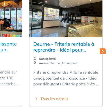
rissante
Deurne - Friterie rentable à
 un
reprendre - idéal pour
ement
débutants
Non spécifié
Anvers, Deurne (Antwerpen)
vendre sur
Friterie à reprendre Affaire rentable
avec potentiel de croissance - idéal
pour débutants Friterie prête à être
uration
exploitée, jouissant d'une solide
e friterie
réputation et d'une clientèle
Tous les détails
e
régulière, située dans un endroit
nt de
pratique et facilement accessible.