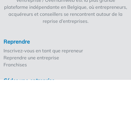
Ventreprise / Overnamweb est la plus grande
plateforme indépendante en Belgique, où entrepreneurs,
acquéreurs et conseillers se rencontrent autour de la
reprise d’entreprises.
Reprendre
Inscrivez-vous en tant que repreneur
Reprendre une entreprise
Franchises
Céder une entreprise
Inscrivez-vous en tant que cédant
Nos points forts
Les tarifs
Ventreprise et les professionnels
Demander les tarifs pour professionnels