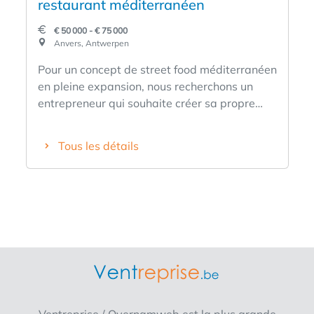
restaurant méditerranéen
€ 50 000 - € 75 000
Anvers, Antwerpen
Pour un concept de street food méditerranéen
en pleine expansion, nous recherchons un
entrepreneur qui souhaite créer sa propre
entreprise avec du caractère et du volume.
✅Opération simple, idéale pour les plats à
Tous les détails
emporter et la livraison ✅Branding, recettes
et marketing sont prêts ✅Soutien pour le
démarrage et la croissance future ✅Aucune
expérience dans la restauration n'est
nécessaire, mais de l'énergie et de l'ambition
Intéressé ou désireux d'en savoir plus ?
Remplissez le formulaire et nous vous
contacterons bientôt avec plus d'informations
!