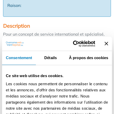
Raison:
Description
Pour un concept de service international et spécialisé,
nous recherchons un franchisé dans la région d'Anvers.
Le concept se concentre sur le nettoyage des filtres, la
gestion des graisses et l'entretien pour les
Consentement
Détails
À propos des cookies
professionnels de la restauration et de l'alimentation, en
mettant l'accent sur la durabilité et la réduction des
coûts. Vous travaillerez avec des clients réguliers et des
Ce site web utilise des cookies.
missions récurrentes sur un marché où la demande est
constante. Vous reprendrez une opération opérationnelle
Les cookies nous permettent de personnaliser le contenu
avec des clients existants et le soutien de la franchise en
et les annonces, d'offrir des fonctionnalités relatives aux
termes de formation, d'outils et d'approche commerciale.
médias sociaux et d'analyser notre trafic. Nous
Idéal pour les entrepreneurs qui aiment le B2B, le service
partageons également des informations sur l'utilisation de
et les revenus récurrents. Quelques atouts ✅ Clients
notre site avec nos partenaires de médias sociaux, de
récurrents & contrats fixes ✅ Service B2B avec une