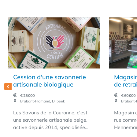
Cession d'une savonnerie
Magasin 
artisanale biologique
de retra
€ 25 000
€ 60 000
Brabant-Flamand, Dilbeek
Brabant-
Les Savons de la Couronne, c'est
Magasin d
une savonnerie artisanale belge,
rue comme
active depuis 2014, spécialisée
Hennemark
dans les savons surgras saponifiés
le plus g