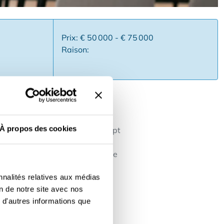
Prix: € 50 000 - € 75 000
Raison:
À propos des cookies
onnalisation, affilié à un concept
et une clientèle régulière. Le
, de la vente et de l'expérience
nt de décoration d'intérieur
nnalités relatives aux médias
e récurrente et commandes
on de notre site avec nos
actif ou un couple Cette
 d'autres informations que
 et de croissance.Intéressé ou