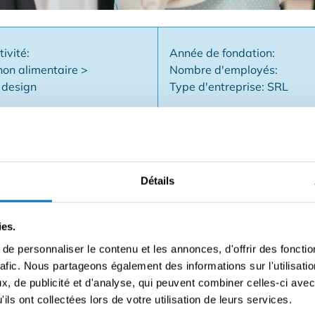
tivité:
Année de fondation:
on alimentaire >
Nombre d'employés:
 design
Type d'entreprise: SRL
Détails
ion d'intérieur actif dans la décoration de vitrines et la pers
combinant des conseils personnalisés, des produits de qualité 
el et idéal pour un entrepreneur ayant le sens des intérieurs
ies.
coration d'intérieur est intéressant : ✅ Actif dans un segme
e personnaliser le contenu et les annonces, d'offrir des fonctio
t de franchise solide avec soutien et marketing ✅ Clientèl
rafic. Nous partageons également des informations sur l'utilisati
ion entièrement équipée ✅ Intéressant pour un entrepreneur 
, de publicité et d'analyse, qui peuvent combiner celles-ci avec
e entre créativité et commerce, avec une marge d'optimisation
ils ont collectées lors de votre utilisation de leurs services.
issez le formulaire et nous vous contacterons rapidement !