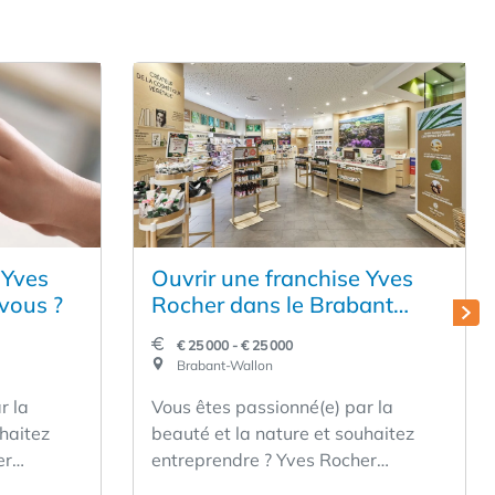
 Yves
Ouvrir une franchise Yves
 vous ?
Rocher dans le Brabant
Wallon ? Et si c'était vous ?
€ 25 000 - € 25 000
Brabant-Wallon
r la
Vous êtes passionné(e) par la
uhaitez
beauté et la nature et souhaitez
er
entreprendre ? Yves Rocher
s motivés
recherche des partenaires motivés