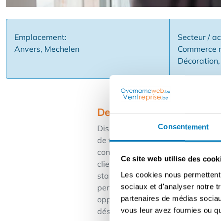
Emplacement:
Secteur / ac
Anvers, Mechelen
Commerce n
Décoration,
Description
Consentement
Disponible : un magasin de décorat
de franchise solide et structuré, 
concept est entièrement opérationn
Ce site web utilise des cook
client.Pourquoi ce commerce de dé
Les cookies nous permettent d
stable et en croissance ✅ Concep
sociaux et d'analyser notre t
personnalisées ✅ Salle d'exposit
partenaires de médias sociaux
opportunité offre un bel équilibr
vous leur avez fournies ou qu'
désireux d'en savoir plus ? Rempl