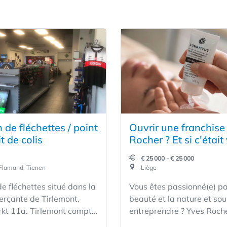
de fléchettes / point
Ouvrir une franchise
it de colis
Rocher ? Et si c'était
€ 25 000 - € 25 000
Flamand, Tienen
Liège
e fléchettes situé dans la
Vous êtes passionné(e) pa
rçante de Tirlemont.
beauté et la nature et so
t 11a. Tirlemont compte
entreprendre ? Yves Roch
rand nombre de clubs de
recherche des partenaire