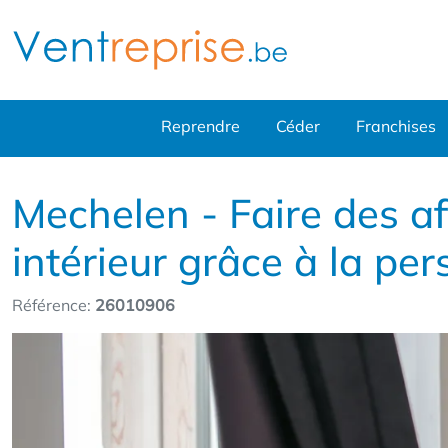
Reprendre
Céder
Franchises
Mechelen - Faire des a
intérieur grâce à la per
Référence:
26010906