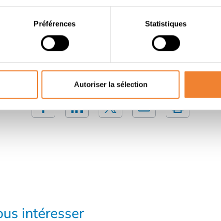
Préférences
Statistiques
Contacter le vendeur
PARTAGER CETTE ANNONCE
Autoriser la sélection
us intéresser