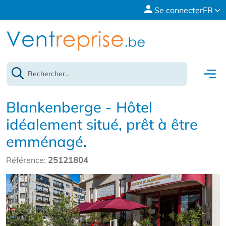
Se connecter
FR
Blankenberge - Hôtel
idéalement situé, prêt à être
emménagé.
Référence:
25121804