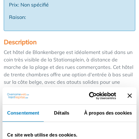
Prix: Non spécifié
Raison:
Description
Cet hôtel de Blankenberge est idéalement situé dans un
coin très visible de la Stationsplein, à distance de
marche de la plage et des rues commerçantes. Cet hôtel
de trente chambres offre une option d'entrée à bas seuil
sur la côte belge, avec des atouts solides pour une
relance rentable. Cet hôtel de trente chambres offre une
option d'entrée à bas seuil sur la côte belge, avec de
solides atouts pour un redémarrage rentable. Le
bâtiment compte trente chambres, chacune avec une
Consentement
Détails
À propos des cookies
salle de bain spacieuse, le Wi-Fi gratuit et la télévision.
Bien que la propriété soit un peu vieillissante, elle est en
parfait état technique. Avec un nettoyage en profondeur
Ce site web utilise des cookies.