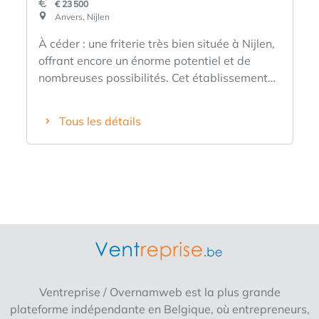
€ 23 500
Anvers, Nijlen
À céder : une friterie très bien située à Nijlen,
offrant encore un énorme potentiel et de
nombreuses possibilités. Cet établissement
est situé en plein cœur du village, à proximité
immédiate d'un grand parking, d'une église,
Tous les détails
d'écoles, de commerces et de divers
établissements de restauration. Il existe
depuis longtemps, mais, pour diverses
raisons, ses horaires d'ouverture sont très
limités. Les raisons de ces horaires
d'ouverture réduits sont liées à son
association avec un autre établissement situé
sur la côte et à de graves problèmes de
santé, mais il est tout à fait possible d'en
faire un établissement de premier ordre. Elle
Ventreprise / Overnamweb est la plus grande
dispose d’une salle de restauration d’une
plateforme indépendante en Belgique, où entrepreneurs,
douzaine de places assises, d’une friteuse