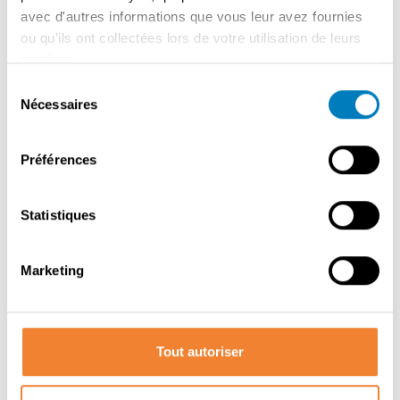
dans le secteur de la restauration. Le prix de reprise est
avec d'autres informations que vous leur avez fournies
négociable - conditions correctes et transparentes d'un
ou qu'ils ont collectées lors de votre utilisation de leurs
commun accord. Nous ne négocions qu'avec des
services.
candidats sérieux qui savent ce qu'ils veulent et qui sont
Sélection
réellement intéressés par une reprise durable.
Nécessaires
du
consentement
Préférences
Contacter le vendeur
Statistiques
PARTAGER CETTE ANNONCE
Marketing
Tout autoriser