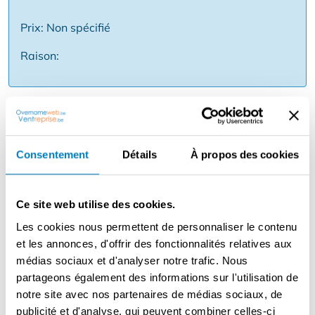
Prix: Non spécifié
Raison:
Description
Friterie à reprendre Affaire rentable avec potentiel de
croissance - idéal pour débutants Friterie prête à être
Consentement
Détails
À propos des cookies
exploitée, jouissant d'une solide réputation et d'une
clientèle régulière, située dans un endroit pratique et
facilement accessible. L'affaire est rentable, bien
Ce site web utilise des cookies.
organisée et offre un grand potentiel de croissance pour
Les cookies nous permettent de personnaliser le contenu
ceux qui veulent entreprendre avec enthousiasme et
et les annonces, d'offrir des fonctionnalités relatives aux
vision.
médias sociaux et d'analyser notre trafic. Nous
partageons également des informations sur l'utilisation de
Idéal pour un jeune débutant ou un couple
notre site avec nos partenaires de médias sociaux, de
d'entrepreneurs à la recherche d'une belle opportunité
publicité et d'analyse, qui peuvent combiner celles-ci