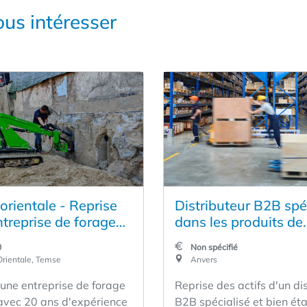
us intéresser
orientale - Reprise
Distributeur B2B spé
ntreprise de forage
dans les produits de
n
construction haut de
0
Non spécifié
gamme, disposant d
rientale, Temse
Anvers
propre service de po
'une entreprise de forage
Reprise des actifs d'un di
(BE/NL)
avec 20 ans d'expérience
B2B spécialisé et bien ét