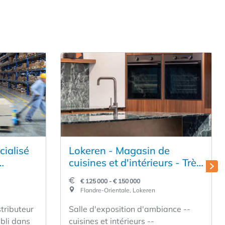
cialisé
Lokeren - Magasin de
cuisines et d'intérieurs - Très
bon emplacement
€ 125 000 - € 150 000
e son
Flandre-Orientale, Lokeren
se
stributeur
Salle d'exposition d'ambiance --
abli dans
cuisines et intérieurs --