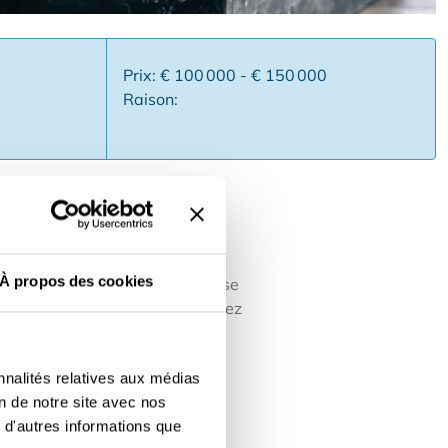
Prix: € 100 000 - € 150 000
Raison:
 ? Alors c'est votre chance de
À propos des cookies
vations totales. Cette entreprise
de fournisseurs. Vous travaillerez
s.
nnalités relatives aux médias
en dans les domaines du
on de notre site avec nos
ormule à succès Ce que nous
 d'autres informations que
on ✅Motivation pour gérer une