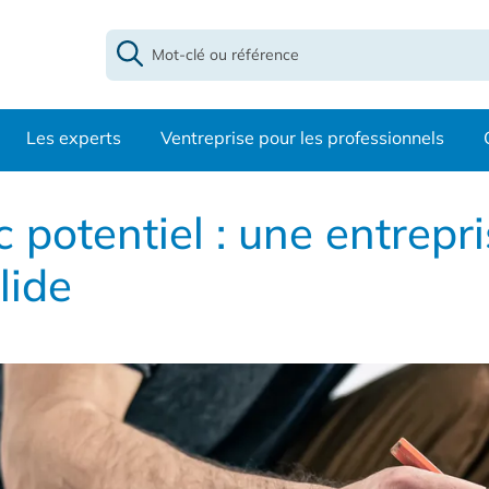
Les experts
Ventreprise pour les professionnels
c potentiel : une entrepr
lide