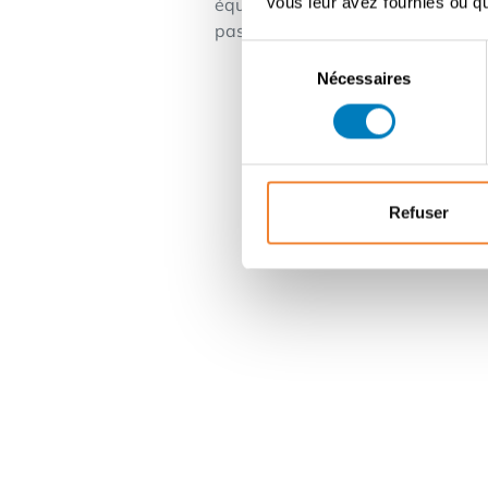
vous leur avez fournies ou qu'
équipe et coordonner des projets I
pas à nous contacter par le biais 
Sélection
Nécessaires
du
consentement
Refuser