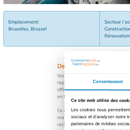
Emplacement:
Secteur / ac
Bruxelles, Brussel
Constructio
Rénovation
Description
Vous avez l'esprit d'entreprise et
Consentement
reprendre une activité existante a
offre un soutien solide de la marq
en tant qu'entrepreneur indépend
Ce site web utilise des cook
Les cookies nous permettent d
Ce que vous obtenez : ✅ Une clie
sociaux et d'analyser notre t
marketing, de l'administration et
partenaires de médias sociaux
recherchons : ✅ Des entrepreneur