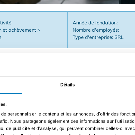
tivité:
Année de fondation:
n et achèvement >
Nombre d'employés:
s
Type d'entreprise: SRL
 êtes passionné par la rénovation et la décoration d'intérieur
Détails
u sein d'un concept de franchise éprouvé, actif dans les réno
ue, des outils professionnels et un vaste réseau de clients et 
ant, mais avec la sécurité d'une marque connue derrière vou
ies.
e personnaliser le contenu et les annonces, d'offrir des fonctio
ntèle et une structure opérationnelle existantes ✅ Un souti
rafic. Nous partageons également des informations sur l'utilisati
 de la technologie ✅ L'opportunité d'évoluer au sein d'une f
, de publicité et d'analyse, qui peuvent combiner celles-ci avec
s avec un sens commercial et une affinité pour la rénovati