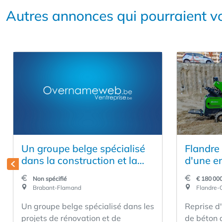
Autres annonces qui pourraient vo
Un groupe belge spécialisé
Flandre 
dans la construction et la
d'une e
rénovation recherche un
de béto
Non spécifié
€ 180 00
repreneur — alliant un
Brabant-Flamand
Flandre-O
acteur bien établi, une jeune
Un groupe belge spécialisé dans les
Reprise d
entreprise en pleine
projets de rénovation et de
de béton 
croissance et un portefeuille