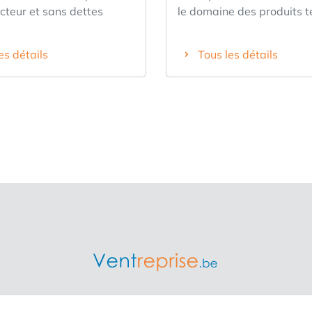
cteur et sans dettes
le domaine des produits 
de construction haut de 
présent en Belgique et a
es détails
Tous les détails
Bas et dont l'histoire rem
1950. L'entreprise se posi
le segment haut de gamm
propose une gamme couvr
catégories de produits - 
(notamment l'étanchéité
préventive), finitions (no
protection des murs et les
de jointoiement) et niches
industrielles – avec un sol
soutien technique et son 
service de pose. La clientèle est
très diversifiée et solide
ancrée dans des marchés 
défensifs tels que la santé
/ Overnamweb est la plus grande plateforme indépendante en