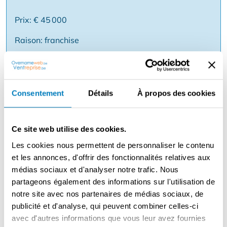
Prix: € 45 000
Raison: franchise
Description
Consentement
Détails
À propos des cookies
Vous rêvez d'avoir votre propre entreprise de
restauration prospère ? Alors c'est votre chance de
reprendre un restaurant Poké populaire avec un chiffre
Ce site web utilise des cookies.
d'affaires éprouvé et un emplacement de choix!✨
Les cookies nous permettent de personnaliser le contenu
Opportunité de franchise à des conditions
et les annonces, d'offrir des fonctionnalités relatives aux
intéressantes.✅ Rentable et entièrement équipé
médias sociaux et d'analyser notre trafic. Nous
Emplacement stratégique avec beaucoup de passants
partageons également des informations sur l'utilisation de
Concept sain et tendance - les Poké Bowls sont chauds !
notre site avec nos partenaires de médias sociaux, de
Chiffre d'affaires éprouvé et base de clients solide
publicité et d'analyse, qui peuvent combiner celles-ci
Tournez la clé et commencez immédiatement!Parfait
avec d'autres informations que vous leur avez fournies
pour ceux qui veulent faire des affaires sans tous les