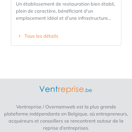
Un établissement de restauration bien établi,
plein de caractère, bénéficiant d'un
emplacement idéal et d'une infrastructure
entièrement équipée. L'établissement allie un
bistrot à des glaces artisanales faites maison
Tous les détails
et s'est constitué au fil des ans une clientèle
fidèle et variée. Sa situation centrale sur la
place du marché, sa bonne visibilité et ses
nombreuses places de stationnement en font
un emplacement attractif pour un
établissement de restauration.
L'établissement en bref : - Salle de
restauration d'environ 60 places assises -
Terrasse d'environ 40 places assises - Salle
séparée pouvant accueillir environ 40
Ventreprise / Overnamweb est la plus grande
personnes, idéale notamment pour les fêtes
plateforme indépendante en Belgique, où entrepreneurs,
de famille, les réunions et les repas de veillée
acquéreurs et conseillers se rencontrent autour de la
funéraire - Cuisine équipée de manière
reprise d’entreprises.
professionnelle - Chambre froide spacieuse et