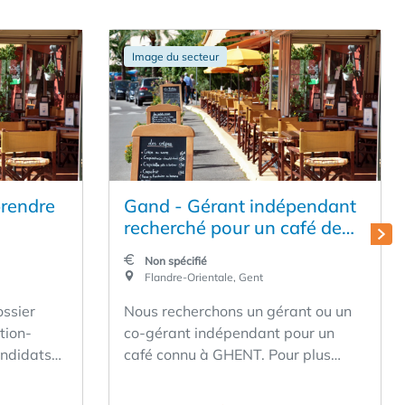
Image du secteur
prendre
Gand - Gérant indépendant
recherché pour un café de
déménagement
Non spécifié
Flandre-Orientale, Gent
ossier
Nous recherchons un gérant ou un
ation-
co-gérant indépendant pour un
andidats
café connu à GHENT. Pour plus
ux actions
d'informations, contactez notre
n. Pour
bureau en utilisant le formulaire de