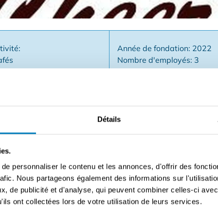
tivité:
Année de fondation: 2022
afés
Nombre d'employés: 3
Type d'entreprise: Non co
Détails
e choix dans la région d'Anvers (coin) | nombre de places à l
ment avec 2 employés + 2 gérants | heures d'ouverture : 17h
ies.
igation à InBev pour l'achat de fûts | libre d'achat sur les f
e personnaliser le contenu et les annonces, d'offrir des fonctio
0.000 EUR | loyer réel seulement 450 EUR (3.750 loyer - 3.300 r
rafic. Nous partageons également des informations sur l'utilisati
oissons) & €1.500 (snacks) Pour plus d'info/visite, veuillez c
, de publicité et d'analyse, qui peuvent combiner celles-ci avec
de contact.
ils ont collectées lors de votre utilisation de leurs services.