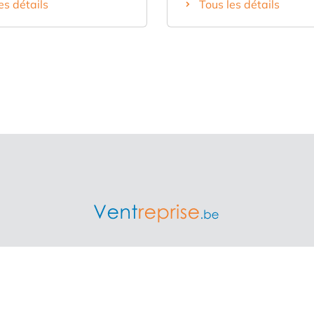
es détails
Tous les détails
ux plats cuits au
plus d'informations, cont
au charbon de bois. Tout
en utilisant le formulaire 
vé il y a 3 ans, y compris
ci-dessous.
 et le matériel. À céder car
aitons nous consacrer à
rojet.
/ Overnamweb est la plus grande plateforme indépendante en
 acquéreurs et conseillers se rencontrent autour de la reprise