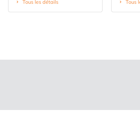
Tous les détails
Tous l
chambres, salle de bain avec
de nombre
douche à l'italienne, prix
barbecue 
d'acquisition très intéressant en
a été réno
raison d'un départ à la retraite.
la cuisine
nous souh
un autre p
Ventreprise 
entrepreneurs,