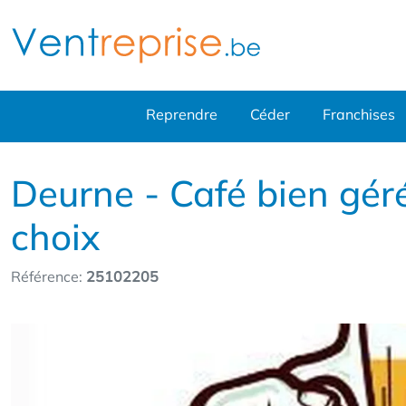
Reprendre
Céder
Franchises
Deurne - Café bien gér
choix
Référence:
25102205