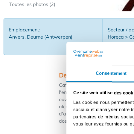
Toutes les photos (2)
Emplacement:
Secteur / ac
Anvers, Deurne (Antwerpen)
Horeca > C
Consentement
Description
Café bien tenu à un emplacement d
l'entreprise fonctionne actuelle
Ce site web utilise des cook
ouvert pendant les spectacles | obl
Les cookies nous permettent d
alcoolisées | prix de reprise : 25
sociaux et d'analyser notre t
d'affaires par concert : €3.500 (b
partenaires de médias sociaux
dossier en utilisant le formulaire 
vous leur avez fournies ou qu'