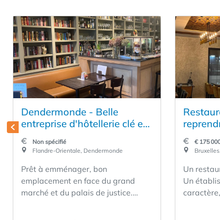
Dendermonde - Belle
Restaura
entreprise d'hôtellerie clé en
reprend
main à reprendre
Non spécifié
€ 175 000
Flandre-Orientale, Dendermonde
Bruxelles,
Prêt à emménager, bon
Un restau
emplacement en face du grand
Un établi
marché et du palais de justice.
caractère,
Terrasse en face du café. Spacieux
se distin
beau séjour avec cuisine ouverte, 2
par sa cu