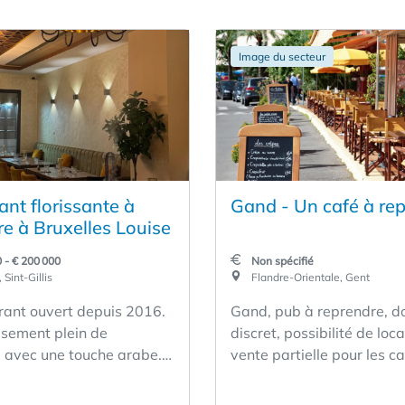
Image du secteur
nt florissante à
Gand - Un café à re
re à Bruxelles Louise
 - € 200 000
Non spécifié
 Sint-Gillis
Flandre-Orientale, Gent
rant ouvert depuis 2016.
Gand, pub à reprendre, d
ssement plein de
discret, possibilité de loc
 avec une touche arabe. Il
vente partielle pour les c
gue des autres restaurants
sérieux ou participation a
isine, car nous proposons
de la société d'exploitatio