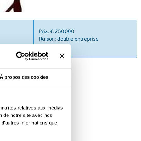
Prix: € 250 000
Raison: double entreprise
mmuniqué
À propos des cookies
'intérieur 80 + terrasse 40 |
-20h & 23h-00:30h | uniquement
ûts de bière et de boissons non
nnalités relatives aux médias
evenus locatifs) | chiffre
on de notre site avec nos
ontacter notre gestionnaire de
 d'autres informations que