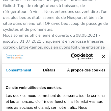
Goliath Tap, de réfrigérateurs à boissons, de
réfrigérateurs à vin, ... Nous entendons souvent dire : l'un
des plus beaux établissements de Nieuport et bien sûr
situé dans un endroit TOP avec beaucoup de passage de
cyclistes et de promeneurs.
Nous sommes officiellement ouverts du 08.05.2021 -
jusqu'au 01.07.2021 uniquement en terrasse (mesures
corona). Entre-temps, nous en avons fait une entreprise
florissante dont la réputation va bien au-delà de
Nieuport. Au début, nous avons commencé comme une
entreprise de jour uniquement : petit-déjeuner, déjeuner
Consentement
Détails
À propos des cookies
et menu sucré. Au cours du premier hiver, nous avons
décidé de proposer également un dîner le soir, à la
demande de nombreux clients. Actuellement, nous
Ce site web utilise des cookies.
proposons 3 soirées en été (vendredi, samedi et
dimanche) et 4 soirées en hiver.) En raison de notre
Les cookies nous permettent de personnaliser le contenu
expérience limitée en matière de restauration et d'un
et les annonces, d'offrir des fonctionnalités relatives aux
manque de personnel, nous n'avons jamais pu utiliser la
médias sociaux et d'analyser notre trafic. Nous