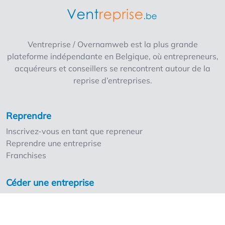
de se passer de personnel. L'établissement
est conçu pour être géré par 2 à 3 personnes,
ce qui le rend idéal pour les couples ou autres
duos. Prix à convenir.
Ventreprise / Overnamweb est la plus grande
plateforme indépendante en Belgique, où entrepreneurs,
acquéreurs et conseillers se rencontrent autour de la
reprise d’entreprises.
Reprendre
Inscrivez-vous en tant que repreneur
Reprendre une entreprise
Franchises
Céder une entreprise
Inscrivez-vous en tant que cédant
Nos points forts
Les tarifs