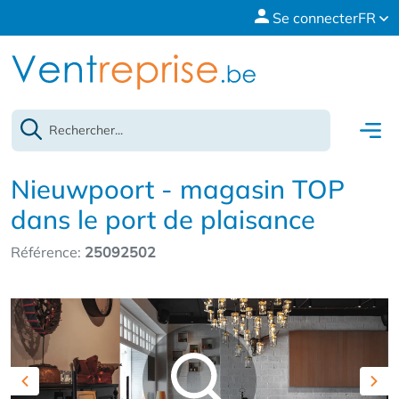
Se connecter
FR
Nieuwpoort - magasin TOP
dans le port de plaisance
Référence:
25092502
Previous
Nex