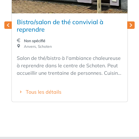
Bistro/salon de thé convivial à
reprendre
Non spécifié
Anvers, Schoten
Salon de thé/bistro à l'ambiance chaleureuse
à reprendre dans le centre de Schoten. Peut
accueillir une trentaine de personnes. Cuisine
et bar entièrement équipés. Espace de
stockage au sous-sol. Réfrigérateurs,
Tous les détails
congélateurs, cuisinière à gaz, plaque de
cuisson à gaz, friteuse à gaz. Hotte aspirante,
lave-vaisselle. Climatisation disponible !
Grâce à un prix de reprise relativement
modeste, vous pouvez donc démarrer
immédiatement. Loyer modéré et possibilité