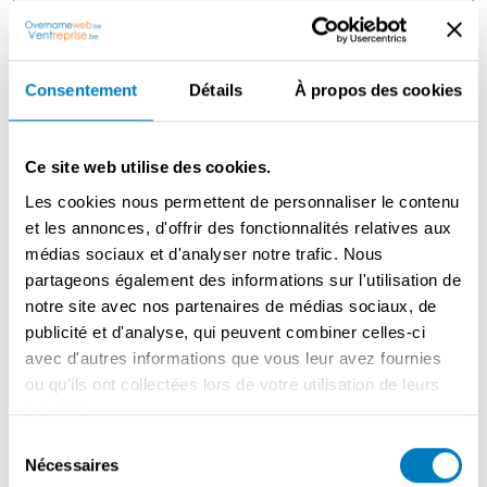
Raison:
Consentement
Détails
À propos des cookies
Description
Complexe de salles de banquets avec plusieurs salles,
Ce site web utilise des cookies.
restaurant, salon de thé, terrasses... Vente de la
propriété et de l'exploitation. Exploitation familiale bien
Les cookies nous permettent de personnaliser le contenu
connue avec un carnet de commandes fixe. Propriété
et les annonces, d'offrir des fonctionnalités relatives aux
importante avec des possibilités d'expansion
médias sociaux et d'analyser notre trafic. Nous
supplémentaires. Forte reconnaissance de la marque.
partageons également des informations sur l'utilisation de
Période d'accompagnement offerte.
notre site avec nos partenaires de médias sociaux, de
publicité et d'analyse, qui peuvent combiner celles-ci
avec d'autres informations que vous leur avez fournies
ou qu'ils ont collectées lors de votre utilisation de leurs
Contacter le vendeur
services.
Sélection
Nécessaires
du