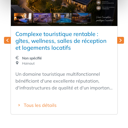
Complexe touristique rentable :
gîtes, wellness, salles de réception
et logements locatifs
Non spécifié
Hainaut
Un domaine touristique multifonctionnel
bénéficiant d'une excellente réputation,
d'infrastructures de qualité et d'un important
potentiel de développement. Développée
avec succès depuis plus de 15 ans, cette
Tous les détails
activité s'est imposée comme une référence
régionale grâce à la qualité de ses
prestations, à sa clientèle fidèle et aux