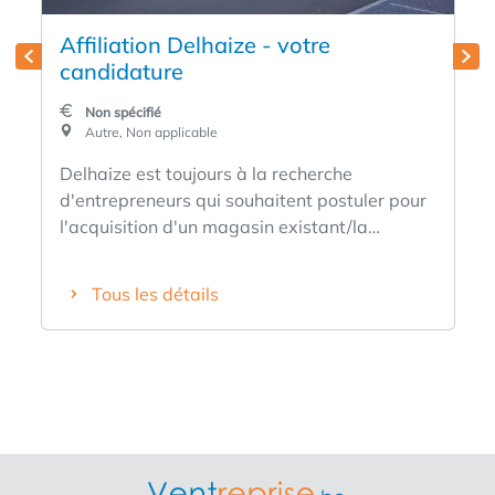
Affiliation Delhaize - votre
candidature
Non spécifié
Autre, Non applicable
Delhaize est toujours à la recherche
d'entrepreneurs qui souhaitent postuler pour
l'acquisition d'un magasin existant/la
création d'un nouveau magasin. Êtes-vous
passionné par la nutrition, entrepreneur dans
Tous les détails
l'âme, ambitieux et voulez-vous devenir votre
propre patron ? Le client est-il toujours au
centre de vous et êtes-vous un véritable chef
d'équipe avec un esprit d'équipe ? Voulez-
vous vous engager pour une marque en forte
croissance avec une formule moderne et une
rentabilité éprouvée qui vous guidera à long
terme ? Postulez aujourd'hui et qui sait, peut-