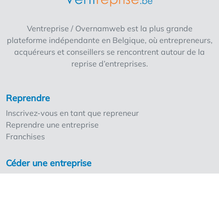
être serez-vous bientôt l'heureux exploitant
de votre propre Delhaize (Proxy/AD) ! Un
Ventreprise / Overnamweb est la plus grande
minimum de 400 000 € de ressources
plateforme indépendante en Belgique, où entrepreneurs,
propres est nécessaire pour un AD, un
acquéreurs et conseillers se rencontrent autour de la
minimum de 200 000 € pour un Proxy.
reprise d’entreprises.
Reprendre
Inscrivez-vous en tant que repreneur
Reprendre une entreprise
Franchises
Céder une entreprise
Inscrivez-vous en tant que cédant
Nos points forts
Les tarifs