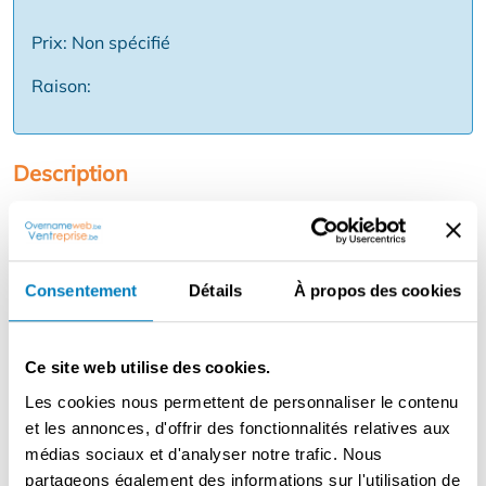
Prix: Non spécifié
Raison:
Description
DEVENEZ FRANCHISE CHEZ CARREFOUR MARKET
Nos conditions financières accessibles vous offrent la
chance unique d’exploiter une affaire florissante en vous
Consentement
Détails
À propos des cookies
appuyant sur votre expérience et votre esprit
d’entreprise. Vous bénéficiez également de la force d’un
réseau de distribution fort étendu ainsi que du soutien et
Ce site web utilise des cookies.
de la notoriété de Carrefour.
Les cookies nous permettent de personnaliser le contenu
et les annonces, d'offrir des fonctionnalités relatives aux
Votre nouveau supermarché Carrefour enchante les
médias sociaux et d'analyser notre trafic. Nous
clients grâce à son environnement accueillant: des
partageons également des informations sur l'utilisation de