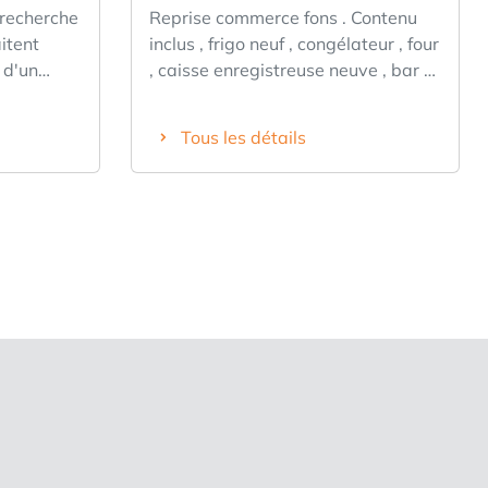
 recherche
Reprise commerce fons . Contenu
itent
inclus , frigo neuf , congélateur , four
 d'un
, caisse enregistreuse neuve , bar à
ion d'un
salade...... DANS LE LOYER inclus
ous
BOUTIQUE 70 m atelier 85 m,ET
Tous les détails
,
APPARTEMENT 5 chambres , séjour
 ambitieux
60 m , cuisine ouverte ( neuve ) salle
tre propre
de bain rénovée , terrasse sur le toit
oujours au
60 m Prix négociable sur visite .
us un
0468162232
vec un
vous vous
en forte
ule
é
a à long
ui et qui
 bientôt