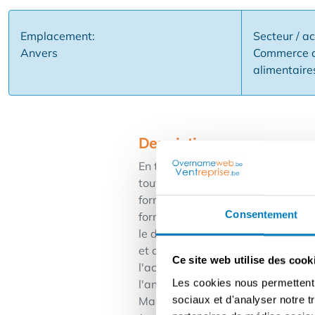
Emplacement:
Secteur / ac
Anvers
Commerce al
alimentaire
Description
En tant que franchisé, vous explo
tout en bénéficiant de la notorié
formation. Formation : Carrefour 
Consentement
formation complète avant le déma
le démarrage du magasin par un coa
et de tous les points de contact 
Ce site web utilise des cook
l'accompagnera tout au long de so
Les cookies nous permettent d
l'analyse des résultats et reçoit
sociaux et d'analyser notre t
Marketing & Communication : Cart