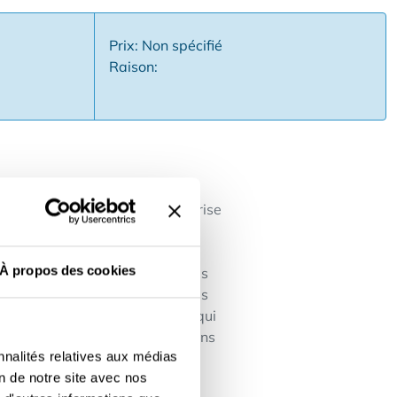
Prix: Non spécifié
Raison:
Vous créez votre propre entreprise
e sa technologie et de sa
se : Carrefour offre une
À propos des cookies
un accompagnement personnel dès
spose de toutes les possibilités
t avec son directeur régional qui
inu : Le candidat est guidé dans
nnalités relatives aux médias
tentiel de son point de vente.
on de notre site avec nos
, soutien au marketing local