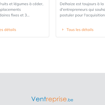
ruits et légumes à céder,
Delhaize est toujours à la
mplacements
d'entrepreneurs qui souha
ires fixes et 3
postuler pour l'acquisition
nts mensuels fixes. La
magasin existant/la créat
omprend le stand, le
nouveau magasin. Êtes-v
es détails
Tous les détails
cheteur à la criée, 2
passionné par la nutrition
 2 balances, une chambre
entrepreneur dans l'âme,
 matériel d'emballage,
et voulez-vous devenir vo
ssion n'inclut ni bien
patron ? Le client est-il t
, ni personnel, ni
centre de vous et êtes-vo
d'entreprise. Si vous êtes
véritable chef d'équipe a
 veuillez nous contacter
esprit d'équipe ? Voulez-
t par téléphone au
engager pour une marque 
127. Cession pour cause
croissance avec une form
a retraite0
moderne et une rentabilit
éprouvée qui vous guider
terme ? Postulez aujourd'h
sait, peut-être serez-vous