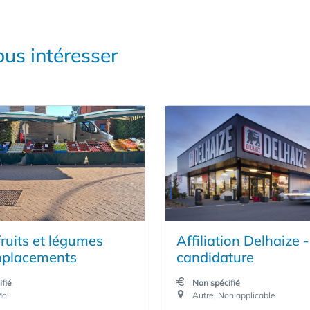
us intéresser
fruits et légumes
Affiliation Delhaize -
mplacements
candidature
fié
Non spécifié
Mol
Autre, Non applicable