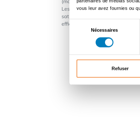
partenaires de médias sociaux
(matériel POS), mise à disposition
vous leur avez fournies ou qu'
Les partenaires franchisés sont " 
satisfaits et de franchisés satisfa
Sélection
efficacement ensemble sur le chem
Nécessaires
du
consentement
Refuser