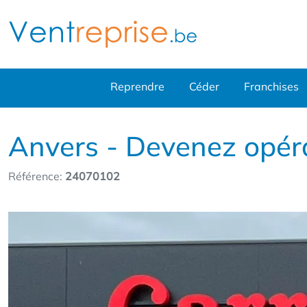
Reprendre
Céder
Franchises
Anvers - Devenez opér
Référence:
24070102