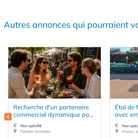
Autres annonces qui pourraient vo
Recherche d'un partenaire
Étal de 
commercial dynamique pour
avec e
une entreprise belge de
Non spécifié
Non spéci
boissons en pleine
Flandre-Orientale
Anvers, 
croissance