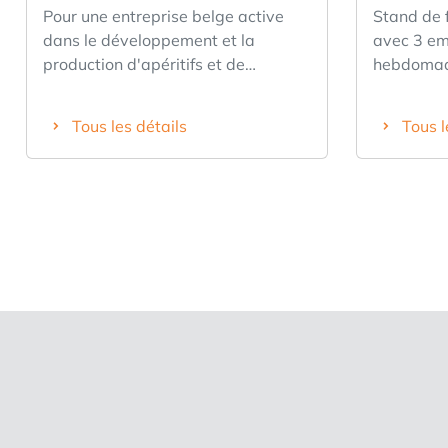
Pour une entreprise belge active
Stand de f
dans le développement et la
avec 3 e
production d'apéritifs et de
hebdomada
boissons de spécialité de qualité,
emplaceme
nous recherchons un partenaire
cession c
Tous les détails
Tous l
commercial dynamique désireux de
numéro d'a
contribuer à la prochaine phase de
parasols,
croissance. La gamme comprend
froide, du
notamment le Picon-Vin Blanc, la
etc. La ce
sangria, des alternatives sans
immobilier
alcool et d’autres apéritifs. Les
véhicules 
produits jouissent d’une excellente
intéressé,
réputation et d’une clientèle fidèle,
uniquemen
avec un potentiel de croissance
0475/329.
encore considérable en Belgique et
d'âge de l
dans les pays voisins. Les
propriétaires actuels souhaitent se
concentrer principalement, dans les