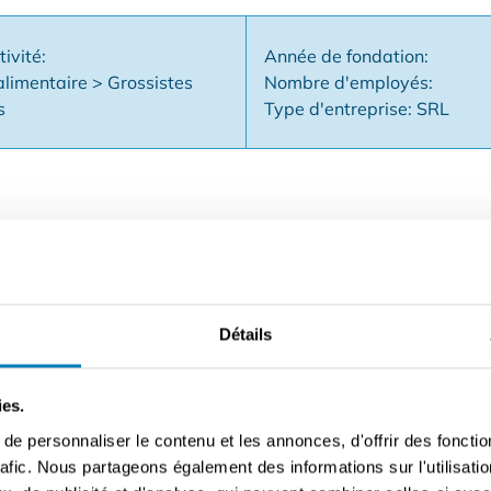
tivité:
Année de fondation:
imentaire > Grossistes
Nombre d'employés:
s
Type d'entreprise: SRL
itez un supermarché local sous l'enseigne Carrefour Market. 
té de la marque Carrefour, de son approche professionnelle, d
offre une formation complète avant le démarrage de la franchi
Détails
rrage de la franchise - en outre, le franchisé bénéficie d'
ch de formation. Suivi : En outre, le partenaire franchisé di
avec tous nos services et peut en permanence entrer en contac
ies.
n partenariat avec une approche "personnelle". Soutien cont
e personnaliser le contenu et les annonces, d'offrir des fonctio
 des conseils commerciaux concernant le développement du po
rafic. Nous partageons également des informations sur l'utilisati
e bonus, campagnes marketing nationales via notre dépliant