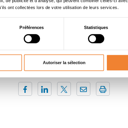
, de publicité et d'analyse, qui peuvent combiner celles-ci avec
 de toute l'aide analytique possible (via nos outils numériqu
ils ont collectées lors de votre utilisation de leurs services.
sous les feux de la rampe " avec nous ; ceci pour atteindre n
its ; ceci en utilisant des outils et des choix stratégiques pou
in de la réussite.
Préférences
Statistiques
Contacter le vendeur
Autoriser la sélection
PARTAGER CETTE ANNONCE