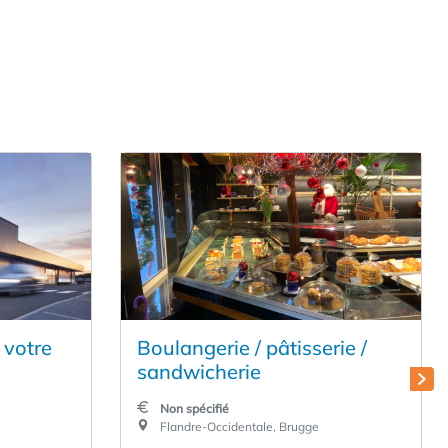
 votre
Boulangerie / pâtisserie /
sandwicherie
Non spécifié
Flandre-Occidentale, Brugge