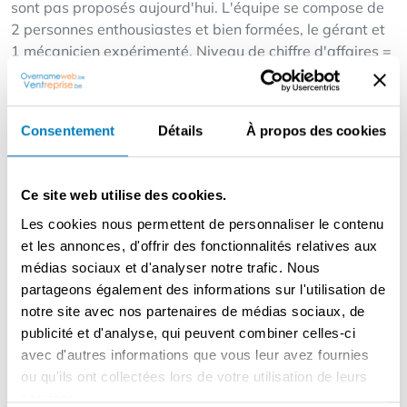
sont pas proposés aujourd'hui. L'équipe se compose de
2 personnes enthousiastes et bien formées, le gérant et
1 mécanicien expérimenté. Niveau de chiffre d'affaires =
environ 1.600.000 EUR, avec une marge EBITDA
d'environ 15%. LOCATION Ce magasin de vélos est situé
en Flandre orientale. L'entreprise possède un bâtiment
Consentement
Détails
À propos des cookies
commercial bien situé, d'une surface au sol totale de 335
m².
Ce bâtiment commercial se compose d'un magasin avec
Ce site web utilise des cookies.
salle d'exposition (environ 90 m²), d'un atelier (environ
Les cookies nous permettent de personnaliser le contenu
95 m², entièrement rénové en 2021) et d'un entrepôt
et les annonces, d'offrir des fonctionnalités relatives aux
d'environ 50 m². Au premier étage se trouve un
médias sociaux et d'analyser notre trafic. Nous
appartement. ORGANISATION JURIDIQUE L'activité est
partageons également des informations sur l'utilisation de
exploitée par l'intermédiaire d'une société à
notre site avec nos partenaires de médias sociaux, de
responsabilité limitée. Le bien immobilier est également
publicité et d'analyse, qui peuvent combiner celles-ci
détenu (99 %) par cette société et est donc vendu avec
avec d'autres informations que vous leur avez fournies
elle.
ou qu'ils ont collectées lors de votre utilisation de leurs
services.
PROPOSITIONS DE VENTE UNIQUES Petite équipe