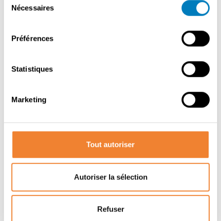
Nécessaires
du
consentement
Préférences
PARTAGER CETTE ANNONCE
Statistiques
Marketing
Tout autoriser
Autres annonces qui pourraient vous
intéresser
Autoriser la sélection
Refuser