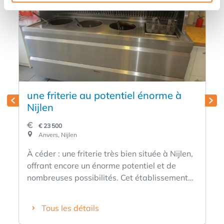
une friterie au potentiel énorme à
Nijlen
€ 23 500
Anvers, Nijlen
À céder : une friterie très bien située à Nijlen,
offrant encore un énorme potentiel et de
nombreuses possibilités. Cet établissement
est situé en plein cœur du village, à proximité
immédiate d'un grand parking, d'une église,
Tous les détails
d'écoles, de commerces et de divers