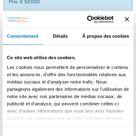
Prix: € 50 000
Raison: Déménagement
Consentement
Détails
À propos des cookies
Description
Friterie bien située avec un bon chiffre d'affaires le long
de la route principale à Grimbergen - vente à emporter
Ce site web utilise des cookies.
uniquement (pas de livraisons) - mêmes propriétaires
Les cookies nous permettent de personnaliser le contenu
depuis 4 ans - commerce entièrement installé avec par
et les annonces, d'offrir des fonctionnalités relatives aux
exemple une friteuse Florigo d'une valeur de 50.000
médias sociaux et d'analyser notre trafic. Nous
EURO (datant d'environ 18 mois), arcade réfrigérée,
partageons également des informations sur l'utilisation de
congélation, etc... - le commerce a 46 places assises +
notre site avec nos partenaires de médias sociaux, de
jardin/terrasse 45 places assises - loyer : 2.000 EURO -
publicité et d'analyse, qui peuvent combiner celles-ci
Prix demandé : 50.000 EURO
avec d'autres informations que vous leur avez fournies
ou qu'ils ont collectées lors de votre utilisation de leurs
services.
Contacter le vendeur
Sélection