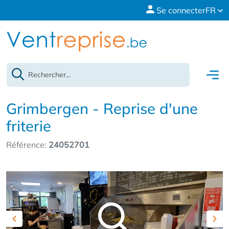
Se connecter
FR
Grimbergen - Reprise d'une
friterie
Référence:
24052701
Previous
Nex