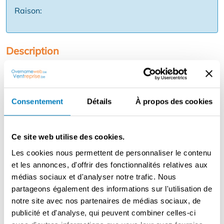
Raison:
Description
Spacieuse plaine de jeux couverte avec cafétéria.
L'entreprise dispose d'une grande piscine à balles, de
trampolines, de montagnes russes, de châteaux
Consentement
Détails
À propos des cookies
gonflables, d'un circuit de voitures, etc... .... Bref, une
excellente offre pour les enfants. L'équipement a une
valeur de plus de cent mille euros. La propriété offre
Ce site web utilise des cookies.
également de l'espace pour développer des activités
supplémentaires telles que escape rooms, laser shooting
Les cookies nous permettent de personnaliser le contenu
etc... L'offre concerne la reprise des parts de la société.
et les annonces, d'offrir des fonctionnalités relatives aux
La propriété très spacieuse (env. 1.200 m2) est loué
médias sociaux et d'analyser notre trafic. Nous
avec un bail commercial à un loyer très attractif.
partageons également des informations sur l'utilisation de
L'avantage est que l'entreprise n'est ouverte que
notre site avec nos partenaires de médias sociaux, de
lorsque les écoles sont fermées, le mercredi, le samedi, le
publicité et d'analyse, qui peuvent combiner celles-ci
dimanche et les vacances scolaires. Il s'agit d'une