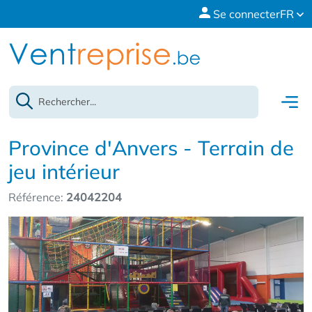
Se connecter
FR
Province d'Anvers - Terrain de
jeu intérieur
Référence:
24042204