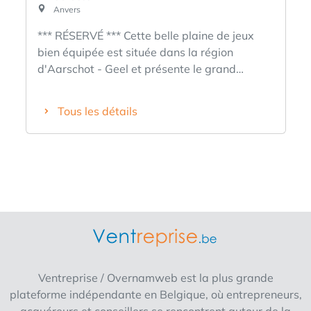
Anvers
*** RÉSERVÉ *** Cette belle plaine de jeux
bien équipée est située dans la région
d'Aarschot - Geel et présente le grand
avantage que les enfants peuvent s'y amuser
pleinement quel que soit le temps. Par beau
Tous les détails
temps, ils peuvent jouer dehors avec les
nombreux jouets. Par temps de pluie, ils
peuvent s'amuser à l'intérieur dans la grande
piscine à balles / cadre d'escalade ainsi
qu'avec divers jouets électroniques et autres.
L'établissement compte environ 350 places
assises à l'intérieur et environ 120 places
assises à l'extérieur. Idéal pour de
nombreuses fêtes d'enfants ! L'équipement
est en très bon état et aucun investissement
Ventreprise / Overnamweb est la plus grande
majeur n'est nécessaire au cours des
plateforme indépendante en Belgique, où entrepreneurs,
premières années. (Note : la photo ci-jointe ne