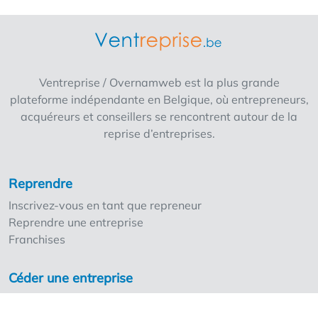
laser shooting etc... L'offre concerne la reprise
des parts de la société. La propriété très
spacieuse (env. 1.200 m2) est loué avec un
bail commercial à un loyer très attractif.
L'avantage est que l'entreprise n'est ouverte
Ventreprise / Overnamweb est la plus grande
que lorsque les écoles sont fermées, le
plateforme indépendante en Belgique, où entrepreneurs,
mercredi, le samedi, le dimanche et les
acquéreurs et conseillers se rencontrent autour de la
vacances scolaires. Il s'agit d'une excellente
reprise d’entreprises.
opportunité pour quelqu'un qui s'intéresse à
une aire de jeux intérieure et qui souhaite se
lancer à fond dans cette activité.
Reprendre
Inscrivez-vous en tant que repreneur
Reprendre une entreprise
Franchises
Céder une entreprise
Inscrivez-vous en tant que cédant
Nos points forts