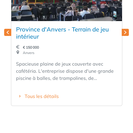
Province d'Anvers - Terrain de jeu
intérieur
€ 150 000
Anvers
Spacieuse plaine de jeux couverte avec
cafétéria. L'entreprise dispose d'une grande
piscine à balles, de trampolines, de
montagnes russes, de châteaux gonflables,
d'un circuit de voitures, etc... .... Bref, une
Tous les détails
excellente offre pour les enfants.
L'équipement a une valeur de plus de cent
mille euros. La propriété offre également de
l'espace pour développer des activités
supplémentaires telles que escape rooms,