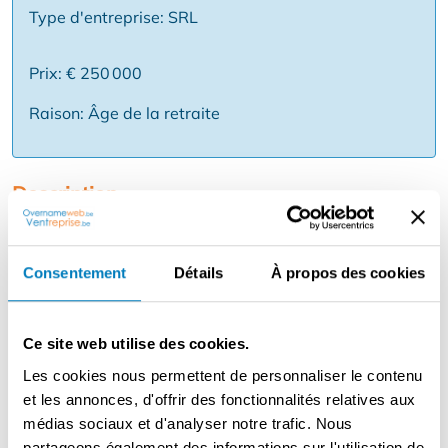
Type d'entreprise: SRL
Prix: € 250 000
Raison: Âge de la retraite
Description
A reprendre : restaurant agréable avec possibilité
d'habitation dans la région de Malines. Ce commerce est
situé sur une route très fréquentée. Actuellement cuisine
Consentement
Détails
À propos des cookies
du sud mais tout est possible ici. Parking privé pour 10
voitures et beaucoup de places de parking dans le
Ce site web utilise des cookies.
voisinage. Il dispose d'une agréable salle à manger avec
comptoir de service et 42 couverts et d'une terrasse
Les cookies nous permettent de personnaliser le contenu
spacieuse avec 60 places supplémentaires. Deux belles
et les annonces, d'offrir des fonctionnalités relatives aux
cuisines juxtaposées avec tous les appareils
médias sociaux et d'analyser notre trafic. Nous
nécessaires, y compris un four mixte Rational, un
partageons également des informations sur l'utilisation de