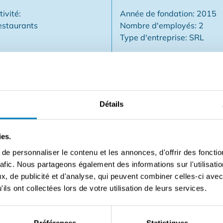
tivité:
Année de fondation: 2015
estaurants
Nombre d'employés: 2
Type d'entreprise: SRL
Détails
e rentabilité sur chiffres prouvés - Clé sur la porte : commerc
rès bien entretenu - Ce commerce est prêt à emménager - E
principaux points de restauration - Grand parking de la poiss
ies.
é dans le bail commercial => court sur 17 ans - Libre de bra
e personnaliser le contenu et les annonces, d'offrir des fonctio
étudiants et de travailleurs flexibles - Cession d'actions - Pl
rafic. Nous partageons également des informations sur l'utilisati
r inclus - Prix de reprise à débattre
, de publicité et d'analyse, qui peuvent combiner celles-ci avec
ils ont collectées lors de votre utilisation de leurs services.
Contacter le vendeur
Préférences
Statistiques