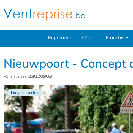
Reprendre
Céder
Franchises
Nieuwpoort - Concept de
Référence:
23020903
Image du secteur