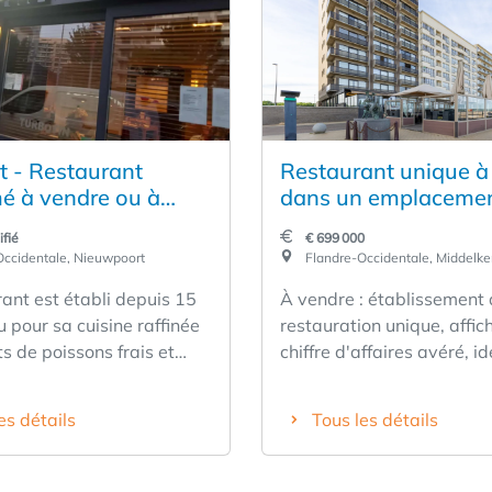
 - Restaurant
Restaurant unique à
 à vendre ou à
dans un emplacemen
re
choix à Middelkerke
fié
€ 699 000
ccidentale, Nieuwpoort
Flandre-Occidentale, Middelke
ant est établi depuis 15
À vendre : établissement
 pour sa cuisine raffinée
restauration unique, affic
ts de poissons frais et
chiffre d'affaires avéré, 
 c'est l'endroit idéal pour
situé sur le Zeedijk à Mid
 dynamique qui aime la
Le restaurant Deauville e
es détails
Tous les détails
té et la qualité. Un
valeur sûre de la côte dep
t élégant au cœur de
années 90 et jouit d'une e
t Bad. Possibilité de
réputation auprès des tou