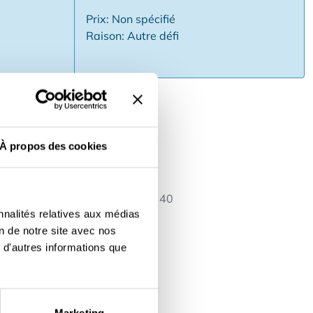
Prix: Non spécifié
Raison: Autre défi
À propos des cookies
e récent avec finitions et
mplacement AAA où se trouvent
onnerie et arrêt de tram à
sseur - 50 places à l'intérieur 40
nnalités relatives aux médias
us d'infos en nous contactant -
on de notre site avec nos
 d'autres informations que
Marketing