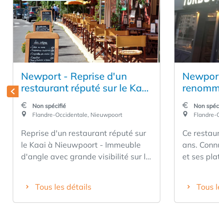
Newport - Reprise d'un
Newport
restaurant réputé sur le Kaai
renommé
(quai)
reprend
Non spécifié
Non spéci
Flandre-Occidentale, Nieuwpoort
Flandre-O
Reprise d'un restaurant réputé sur
Ce restaur
le Kaai à Nieuwpoort - Immeuble
ans. Connu
d'angle avec grande visibilité sur le
et ses pla
Kaai - Bail avantageux - Cette
croquants,
affaire est opérationnelle et
un couple
Tous les détails
Tous l
convient à tout type de restauration
conviviali
- Libre de brasseur - 50 places
restauran
assises à l'intérieur et 40 personnes
Nieuwpoor