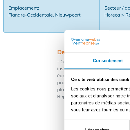
Emplacement:
Secteur / ac
Flandre-Occidentale, Nieuwpoort
Horeca > R
Description
Consentement
- Concept unique et rentable - Bell
installations haut de gamme - T
également la poissonnerie et les 
Ce site web utilise des cook
proximité immédiate - Loyer modér
Les cookies nous permettent d
places en terrasse - Equipe fixe d'
sociaux et d'analyser notre t
Reprise discrète - Garage extérieu
partenaires de médias sociaux
vous leur avez fournies ou qu'
Sélection
Nécessaires