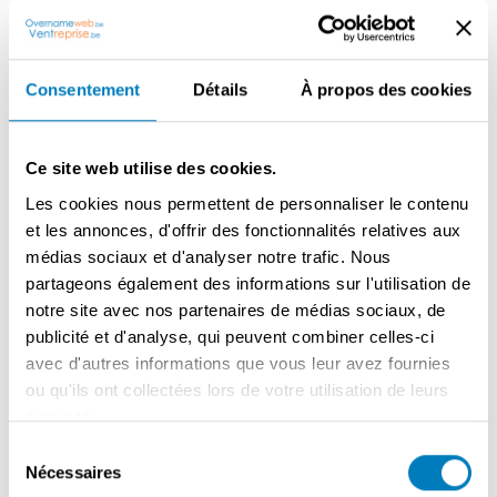
Prix: Non spécifié
Consentement
Détails
À propos des cookies
Raison: Pas de suivi
Ce site web utilise des cookies.
Description
Les cookies nous permettent de personnaliser le contenu
Cafetières, lave-vaisselle, ... nombre de marques en
et les annonces, d'offrir des fonctionnalités relatives aux
exclusivité clients restauration et restauration collective
médias sociaux et d'analyser notre trafic. Nous
reprise Fonds de commerce et acquisition éventuelle de
partageons également des informations sur l'utilisation de
biens immobiliers
notre site avec nos partenaires de médias sociaux, de
publicité et d'analyse, qui peuvent combiner celles-ci
avec d'autres informations que vous leur avez fournies
ou qu'ils ont collectées lors de votre utilisation de leurs
Contacter le vendeur
services.
Sélection
Nécessaires
du