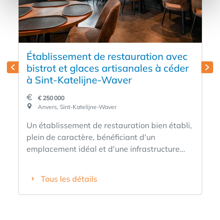
Établissement de restauration avec
bistrot et glaces artisanales à céder
à Sint-Katelijne-Waver
€ 250 000
Anvers, Sint-Katelijne-Waver
Un établissement de restauration bien établi,
plein de caractère, bénéficiant d'un
emplacement idéal et d'une infrastructure
entièrement équipée. L'établissement allie un
bistrot à des glaces artisanales faites maison
Tous les détails
et s'est constitué au fil des ans une clientèle
fidèle et variée. Sa situation centrale sur la
place du marché, sa bonne visibilité et ses
nombreuses places de stationnement en font