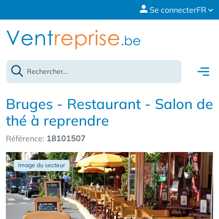
Se connecter
FR
Bruges - Restaurant - Salon de
thé à reprendre
Référence:
18101507
Image du secteur