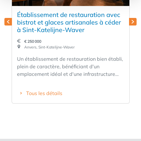
Établissement de restauration avec
bistrot et glaces artisanales à céder
à Sint-Katelijne-Waver
€ 250 000
Anvers, Sint-Katelijne-Waver
Un établissement de restauration bien établi,
plein de caractère, bénéficiant d'un
emplacement idéal et d'une infrastructure
entièrement équipée. L'établissement allie un
bistrot à des glaces artisanales faites maison
Tous les détails
et s'est constitué au fil des ans une clientèle
fidèle et variée. Sa situation centrale sur la
place du marché, sa bonne visibilité et ses
nombreuses places de stationnement en font
un emplacement attractif pour un
établissement de restauration.