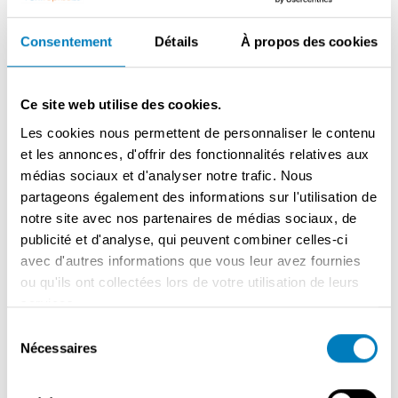
Prix: Non spécifié
Raison:
Consentement
Détails
À propos des cookies
Ce site web utilise des cookies.
Description
Les cookies nous permettent de personnaliser le contenu
Bonne situation sur la place du centre touristique de
et les annonces, d'offrir des fonctionnalités relatives aux
Bruges. Capacité dans le hall et sur la terrasse. Loyer
médias sociaux et d'analyser notre trafic. Nous
modéré. Reprise modérée - immédiatement libre.
partageons également des informations sur l'utilisation de
notre site avec nos partenaires de médias sociaux, de
publicité et d'analyse, qui peuvent combiner celles-ci
avec d'autres informations que vous leur avez fournies
Contacter le vendeur
ou qu'ils ont collectées lors de votre utilisation de leurs
services.
Sélection
PARTAGER CETTE ANNONCE
Nécessaires
du
consentement