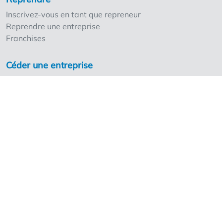
Inscrivez-vous en tant que repreneur
Reprendre une entreprise
Franchises
Céder une entreprise
Inscrivez-vous en tant que cédant
Nos points forts
Les tarifs
Ventreprise et les professionnels
Demander les tarifs pour professionnels
Les experts
Franchises
À découvrir en plus
Foire aux questions