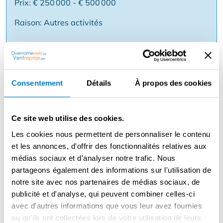
Prix: € 250 000 - € 500 000
Raison: Autres activités
Description
Reprise d'une taverne très spacieuse et réputée -
Consentement
Détails
À propos des cookies
snooker, billard et billard américain avec logement à
Lier. Situation très centrale près du marché. Espace de
stationnement suffisant. Comprend 7 snookers, 7
Ce site web utilise des cookies.
piscines et 8 billards. Surface totale d'environ 1.200 m²
Les cookies nous permettent de personnaliser le contenu
comprenant une salle de 600 m², 250 m², 200 m² et une
et les annonces, d'offrir des fonctionnalités relatives aux
salle de 150 m² avec un total de 300 places assises.
médias sociaux et d'analyser notre trafic. Nous
Cuisine aménagée, débarras et toilettes et terrasse.
partageons également des informations sur l'utilisation de
Salon avec kitchenette, 2 chambres, 2 salles de bains et
notre site avec nos partenaires de médias sociaux, de
mezzanine. Café-taverne séparé au rez-de-chaussée,
publicité et d'analyse, qui peuvent combiner celles-ci
loué et fonctionnant de manière totalement
avec d'autres informations que vous leur avez fournies
indépendante. Même exploitant depuis longtemps. Le
ou qu'ils ont collectées lors de votre utilisation de leurs
loyer pour ces grandes surfaces est de 3 399 € par mois.