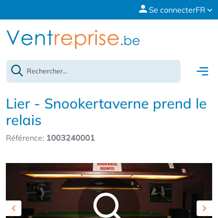
Se connecter
FR
Lier - Snookertaverne prend le
relais
Référence:
1003240001
Previous
Nex