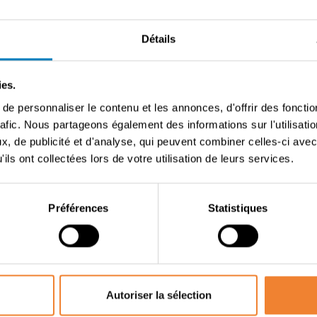
Détails
Se connecter
Mot de passe oublié ?
ies.
Pas encore de compte ?
e personnaliser le contenu et les annonces, d'offrir des fonctio
Créez un compte en tant que
repreneur
ou
cédant
rafic. Nous partageons également des informations sur l'utilisati
, de publicité et d'analyse, qui peuvent combiner celles-ci avec
ils ont collectées lors de votre utilisation de leurs services.
Préférences
Statistiques
Autoriser la sélection
/ Overnamweb est la plus grande plateforme indépendante en