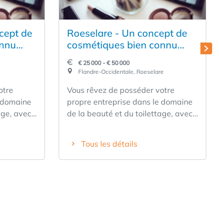
cept de
Roeselare - Un concept de
onnu
cosmétiques bien connu
cherche un franchisé
€ 25 000 - € 50 000
Flandre-Occidentale, Roeselare
otre
Vous rêvez de posséder votre
e domaine
propre entreprise dans le domaine
age, avec
de la beauté et du toilettage, avec
 vous ?
une marque forte derrière vous ?
t
Alors cette opportunité est
Tous les détails
e ! ✅
certainement intéressante ! ✅
rque ✅
Forte notoriété de la marque ✅
s naturels
Actif dans les cosmétiques naturels
tail
✅ Concept de vente au détail
mation
éprouvé ✅ Soutien et formation
fournis ✅ Idéal pour les