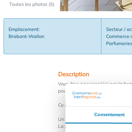
Toutes les photos (5)
Emplacement:
Secteur / ac
Brabant-Wallon
Commerce n
Parfumeries
Description
Vous êtes passionné(e) par la bea
pour représenter nos valeurs – re
Ce que nous attendons de vous :
Consentement
Un esprit entrepreneurial et auto
La passion de la beauté, de la nat