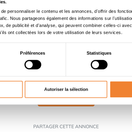
t de fidéliser vos clientes.
ies.
er.
e personnaliser le contenu et les annonces, d'offrir des fonctio
rafic. Nous partageons également des informations sur l'utilisati
, de publicité et d'analyse, qui peuvent combiner celles-ci avec
ils ont collectées lors de votre utilisation de leurs services.
ue et institut de beauté Yves Rocher.
ion-Gérance (clé en main).
nnalisé et outils digitaux modernes.
Préférences
Statistiques
nale et engagée depuis 1959.
ous!
Autoriser la sélection
Contacter le vendeur
PARTAGER CETTE ANNONCE