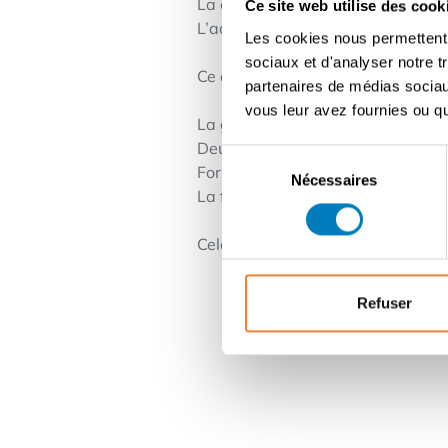
La capacité de diriger une équipe e
Ce site web utilise des cook
L’adhésion aux valeurs Yves Roch
Les cookies nous permettent d
sociaux et d'analyser notre t
Ce que nous vous offrons :
partenaires de médias sociaux
vous leur avez fournies ou qu'
La gestion de votre propre boutiq
Deux statuts : Franchise ou Locat
Sélection
Formation, accompagnement perso
Nécessaires
du
La force d’une marque internatio
consentement
Cela vous intéresse? Contactez-n
Refuser