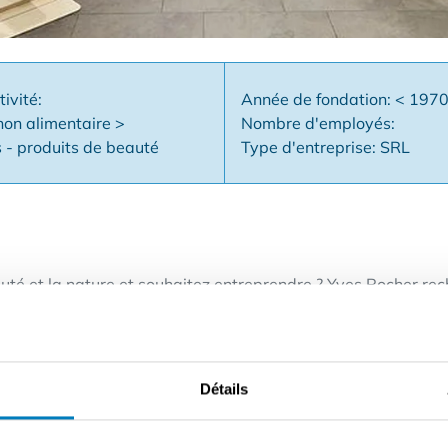
tivité:
Année de fondation: < 197
on alimentaire >
Nombre d'employés:
 - produits de beauté
Type d'entreprise: SRL
uté et la nature et souhaitez entreprendre ? Yves Rocher re
spect, durabilité, passion et proximité dans le Brabant Wallo
Détails
nome.
ure et du service client.