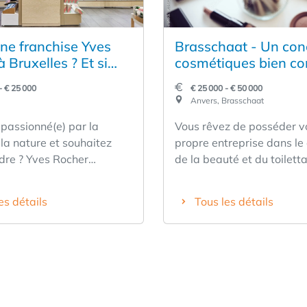
une franchise Yves
Brasschaat - Un con
 Bruxelles ? Et si
cosmétiques bien c
vous ?
cherche un franchisé
- € 25 000
€ 25 000 - € 50 000
Anvers, Brasschaat
 passionné(e) par la
Vous rêvez de posséder v
la nature et souhaitez
propre entreprise dans l
dre ? Yves Rocher
de la beauté et du toilett
 des partenaires motivés
une marque forte derrière
ésenter nos valeurs –
Alors cette opportunité es
es détails
Tous les détails
urabilité, passion et
certainement intéressant
xelles. Ce que nous
Forte notoriété de la ma
ous : Un esprit
Actif dans les cosmétique
eurial et autonome. La
✅ Concept de vente au dé
 la beauté, de la nature
éprouvé ✅ Soutien et for
ice client. La capacité de
fournis ✅ Idéal pour les