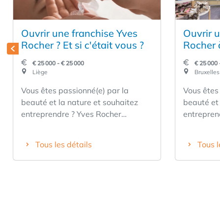
Ouvrir une franchise Yves
Ouvrir 
Rocher ? Et si c'était vous ?
Rocher à
c'était 
€ 25 000 - € 25 000
€ 25 000 
Liège
Bruxelles
Vous êtes passionné(e) par la
Vous êtes
beauté et la nature et souhaitez
beauté et 
entreprendre ? Yves Rocher
entrepren
recherche des partenaires motivés
recherche
pour représenter nos valeurs –
pour repr
Tous les détails
Tous l
respect, durabilité, passion et
respect, d
proximité dans la région de Liège.
proximité à Bru
Ce que nous attendons de vous : Un
attendons de v
esprit entrepreneurial et autonome.
entrepren
La passion de la beauté, de la
passion de
nature et du service client. La
et du serv